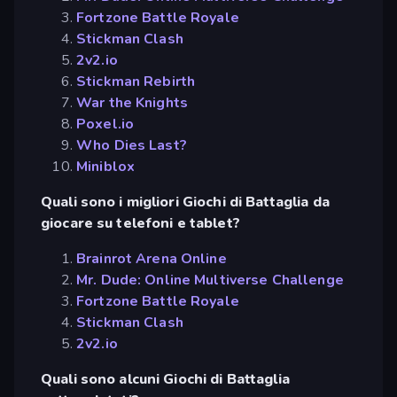
Fortzone Battle Royale
Stickman Clash
2v2.io
Stickman Rebirth
War the Knights
Poxel.io
Who Dies Last?
Miniblox
Quali sono i migliori Giochi di Battaglia da
giocare su telefoni e tablet?
Brainrot Arena Online
Mr. Dude: Online Multiverse Challenge
Fortzone Battle Royale
Stickman Clash
2v2.io
Quali sono alcuni Giochi di Battaglia