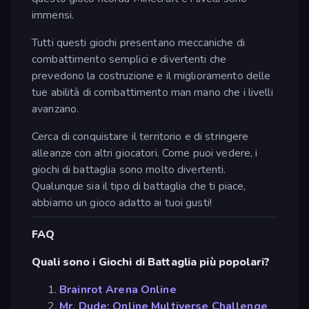
immensi.
Tutti questi giochi presentano meccaniche di
combattimento semplici e divertenti che
prevedono la costruzione e il miglioramento delle
tue abilità di combattimento man mano che i livelli
avanzano.
Cerca di conquistare il territorio e di stringere
alleanze con altri giocatori. Come puoi vedere, i
giochi di battaglia sono molto divertenti.
Qualunque sia il tipo di battaglia che ti piace,
abbiamo un gioco adatto ai tuoi gusti!
FAQ
Quali sono i Giochi di Battaglia più popolari?
Brainrot Arena Online
Mr. Dude: Online Multiverse Challenge