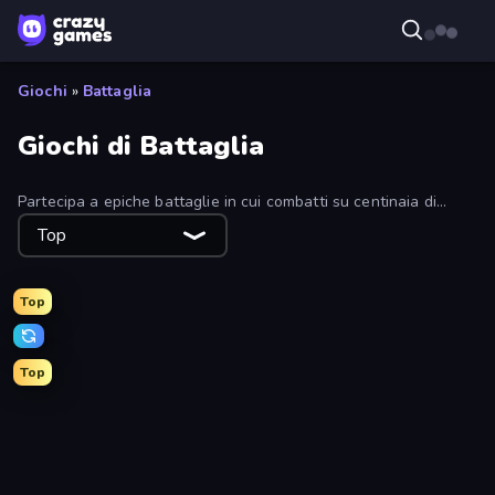
Giochi
»
Battaglia
Giochi di Battaglia
Partecipa a epiche battaglie in cui combatti su centinaia di
campi di battaglia contro mostri, carri armati e altro ancora!
Top
Top
Top
Who Dies Last?
Stickman Rebirth
Iron Legion
Stickman Project
Dead Land: Survival
Battle Brigade
Miniblox
Tower Battle
Dye Hard
Playground
EvoWars.io
Firestone – Idle Clicker Online RPG
Tank Stars
Kour.io
Poxel.io
Ships Battlefield 3D
Elemental Merge
Gladiator Fights
Redcoats.io
Bridge Race
2v2.io
Smash Karts
Playing Soccer
Heroes of Match 3
Basket Battle
Kirka.io
Kiomet
Mk48.io
Machine Eater
CS: Chaos Squad