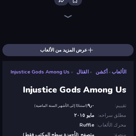
EvoWars.io
Ragdoll Archers
Bloxd.io
Racing Limits
Piece of Cake: Merge and Bake
Veck.io
Screw Out: Bolts and Nuts
Mahjongg Solitaire
Traffic Rider
Designville: Merge & Design
Piles of Mahjong
Words of Wonders
Space Waves
Stickman Clash
Miniblox
Arrow Escape
Fortzone Battle Royale
SkillWarz
عرض المزيد من الألعاب
الألعاب
أكشن
القتال
Injustice Gods Among Us
»
»
»
Injustice Gods Among Us
تقييم
٩٫٠
(
استنادًا إلى الأشهر الستة الماضية
)
مطلق سراحه
مايو ٢٠١٥
محرك الألعاب
Ruffle
منصة
متصفح (لأجهزة سطح المكتب فقط)