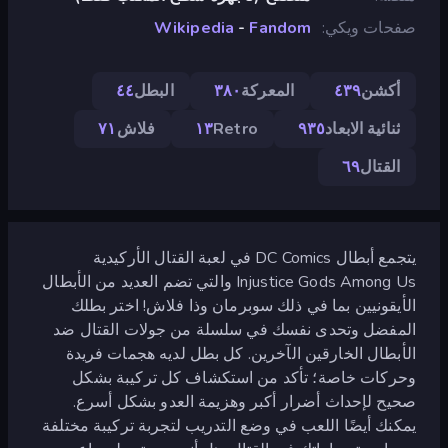
صفحات ويكي
Fandom
-
Wikipedia
أكشن
٤٣٩
المعركة
٣٨٠
البطل
٤٤
ثنائية الابعاد
٩٣٥
Retro
١٣
فلاش
٧١
القتال
٦٩
يتجمع أبطال DC Comics في لعبة القتال الأركيدية
Injustice Gods Among Us والتي تضم العديد من الأبطال
الأيقونيين بما في ذلك سوبرمان وذا فلاش! اختر بطلك
المفضل وتحدى نفسك في سلسلة من جولات القتال ضد
الأبطال الخارقين الآخرين. كل بطل لديه هجمات فريدة
وحركات خاصة؛ تأكد من استكشاف كل تركيبة بشكل
صحيح لإحداث أضرار أكبر وهزيمة العدو بشكل أسرع.
يمكنك أيضًا اللعب في وضع التدريب لتجربة تركيبة مختلفة