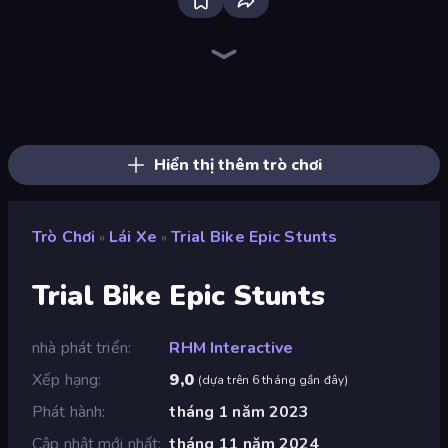
Traffic Rider
Racing Limits
Madness Cars Destroy
Deadly Descent
Ramp Car VS Police: CHASE
BMG: Ragdoll Playground
PolyTrack
Moto X3M
Real Car Driving
Sunset Bike Racing
Xtreme Moto Mayhem
Moto X3M 6: Spooky Land
Moto X3M 4 Winter
Mad Pursuit
Sky Riders
Moto X3M 5: Pool Party
Cycle Extreme
Trial Mania
Hiển thị thêm trò chơi
Trò Chơi
Lái Xe
Trial Bike Epic Stunts
»
»
Trial Bike Epic Stunts
nhà phát triển
RHM Interactive
Xếp hạng
9,0
(
dựa trên 6 tháng gần đây
)
Phát hành
tháng 1 năm 2023
Cập nhật mới nhất
tháng 11 năm 2024