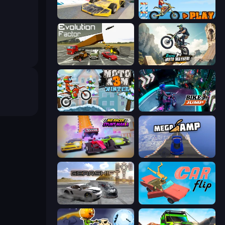
Madness Cars Destroy
Moto X3M 5: Pool Party
Evolution Factor
Xtreme Moto Mayhem
Moto X3M 4 Winter
Bike Jump
MR RACER Stunt Mania
Mega Ramp Car Stunt
Gearshift One
Car Flip!