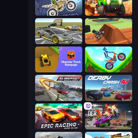
Moto X3M 6: Spooky Land
Offroad Life 3D
Wrong Way
Blocky Trials
Monster Truck Rampage
Hill Climb on Moto Bike
Slingshot Stunt Driver & Sport
Derby Crash 4
Epic Racing - Descent on Cars
Demolition Derby 3