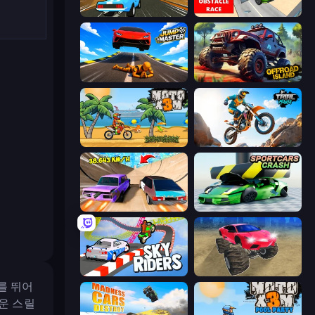
Toy Rider
Obstacle Race: Destroying Simulator!
Jump Master: Car Racing
Offroad Island
Moto X3M
Trial Mania
Turbo Cars: Pipe Stunts
Sportcars Crash
Sky Riders
Monster Cars: Ultimate Simulator
를 뛰어
운 스릴