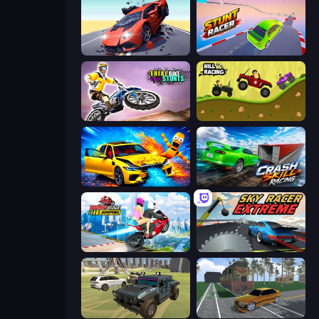
Hyper Cars Ramp Crash
Stunt Racer
Trial Bike Epic Stunts
Hill Racing
BMG: Ragdoll Playground
Crash Skill Racing
Ramp Bike Jumping
Sky Racer Extreme
4x4 Offroader
Obby: Car Crash Sandbox