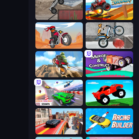
Hard Wheels
Endless Truck
Stickman Moto Race Extreme
Trials Ice Ride
Cartoon Moto Stunt
Merge & Construct
Impossible Mega Ramp Car Stunt
Funny Mad Racing
Slingshot Crash
Racing Builder