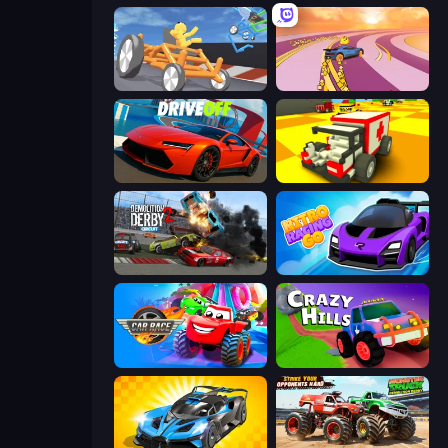
Draw Crash Race
Sky Car Drift
DriveOff
Blocky Demolition Derby
Demolition Derby 2
Nitro Racing Go
Car Race: 3D
Crazy Hills