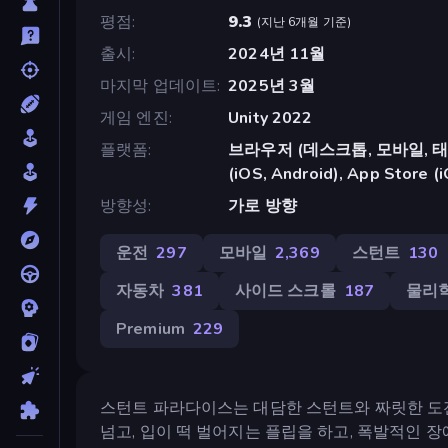
평점
9.3
(
지난 6개월 기준
)
출시
2024년 11월
마지막 업데이트
2025년 3월
게임 엔진
Unity 2022
플랫폼
브라우저 (데스크톱, 모바일, 태블릿
(iOS, Android), App Store (
방향성
가로 방향
운전
297
모바일
2,369
스턴트
130
자동차
381
사이드 스크롤
187
물리
Premium
229
스턴트 파라다이스는 대담한 스턴트와 짜릿한 도
넘고, 입이 떡 벌어지는 플립을 하고, 폭발적인 