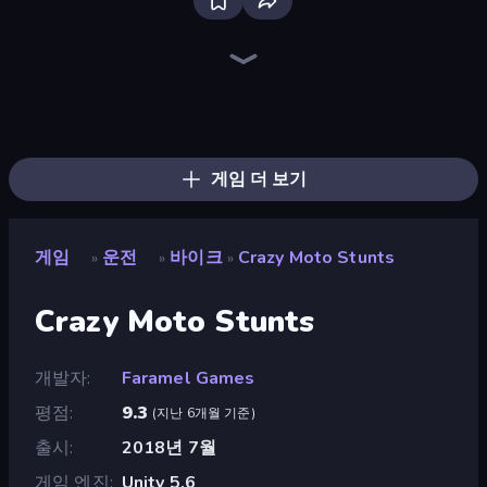
Bloxd.io
Ragdoll Archers
EvoWars.io
Piece of Cake: Merge and Bake
Veck.io
Racing Limits
Traffic Rider
Mahjongg Solitaire
Screw Out: Bolts and Nuts
Words of Wonders
Piles of Mahjong
Designville: Merge & Design
Miniblox
Space Waves
Stickman Clash
SkillWarz
Fortzone Battle Royale
Arrow Escape
게임 더 보기
게임
운전
바이크
Crazy Moto Stunts
»
»
»
Crazy Moto Stunts
개발자
Faramel Games
평점
9.3
(
지난 6개월 기준
)
출시
2018년 7월
게임 엔진
Unity 5.6