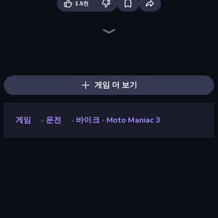
1.5천
Traffic Rider
Xtreme Moto Mayhem
Moto Racing Club
Trial Mania
Wheelie Up
Bike Jump
Cycle Extreme
Sunset Bike Racing
Moto Maniac 2
Airborne Motocross
Moto Maniac
Trials Ice Ride
Crazy MX
Moto X3M
Trials Ride
Moto X3M 4 Winter
Deadly Rally
Hard Wheels
게임 더 보기
게임
운전
바이크
Moto Maniac 3
»
»
»
Moto Maniac 3
개발자
IriySoft
평점
7.8
(
지난 6개월 기준
)
출시
2020년 9월