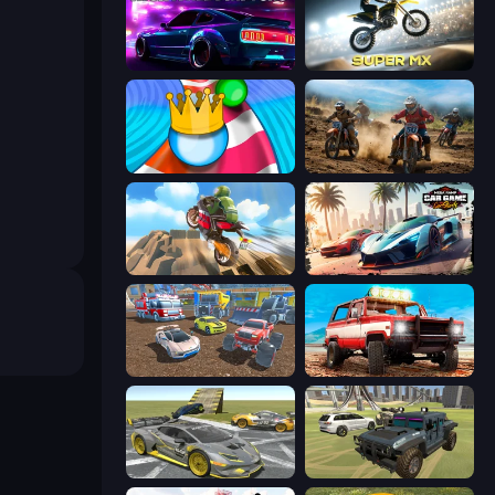
Nightfall Drifters
Super MX - Last Season
Aquapark Balls Party
Motocross Dirt Bike Race Games
Cartoon Moto Stunt
Mega Ramp Car Game: Car Stunts
Mad Cars: Racing & Crash
Offroad Masters Challenge
Wrong Way
4x4 Offroader