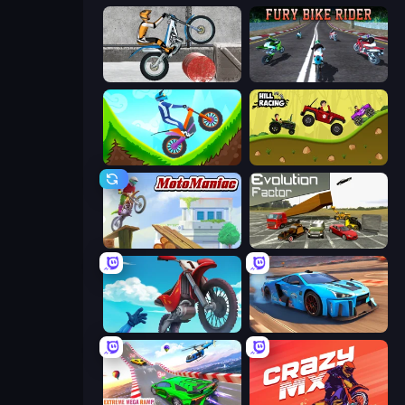
Trials Ice Ride
Fury Bike Rider
Hill Climb on Moto Bike
Hill Racing
Moto Maniac
Evolution Factor
Airborne Motocross
Real Cars in City