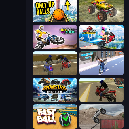
Only Up Balls
Real Simulator: Monster Truck
Trial Bike Epic Stunts
Ramp Bike Jumping
Crazy Moto Stunts
Wheelie Up
Monster Truck Arena
Moto Rider 3D
Fast Ball Jump
Hard Wheels