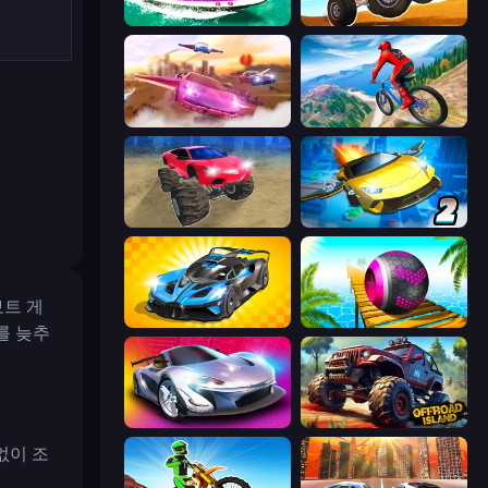
Jet Boat Racing
ATV Ultimate Offroad
Ultimate Flying Car
Riders Downhill Racing
Monster Cars: Ultimate Simulator
Ultimate Flying Car 2
보트 게
GT Cars Mega Ramps
Rolling Balls Sea Race
를 늦추
Grand Cyber City
Offroad Island
없이 조