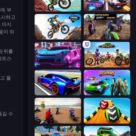
에 부
Dirt Bike Mad Skills
Night City Racing
표시하고
 마지
움이 되
Trial Mania
MotoCross Riders
 순위를
제트스
Cyber Cars Punk Racing 2
Bike Stunts Race Bike Games 3D
고 몰
Cyber Cars Punk Racing
Real Cars Epic Stunts
즐길 수
Super MX - The Champion
Sky Balls 3D