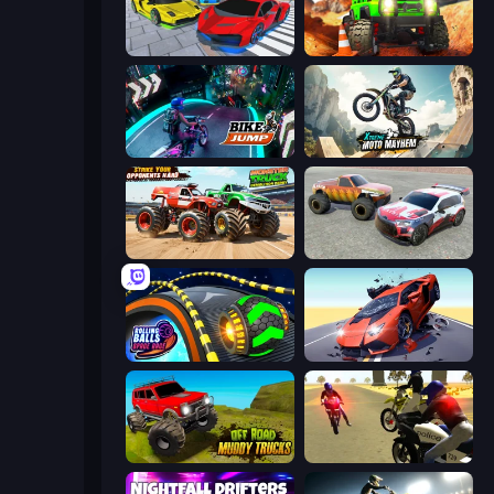
Real Cars Extreme Racing
Offroad Life 3D
Bike Jump
Xtreme Moto Mayhem
Monster Truck Demolition Derby
Limitless
Rolling Balls Space Race
Hyper Cars Ramp Crash
Offroad Muddy Trucks
3D Moto Simulator 2