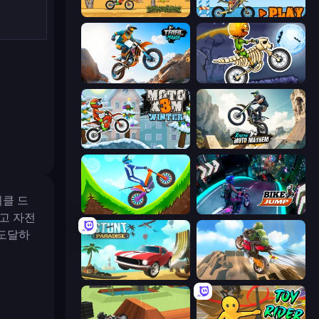
Moto X3M
Moto X3M 5: Pool Party
Trial Mania
Moto X3M 6: Spooky Land
Moto X3M 4 Winter
Xtreme Moto Mayhem
이클 드
Hill Climb on Moto Bike
Bike Jump
고 자전
 도달하
Stunt Paradise
Cartoon Moto Stunt