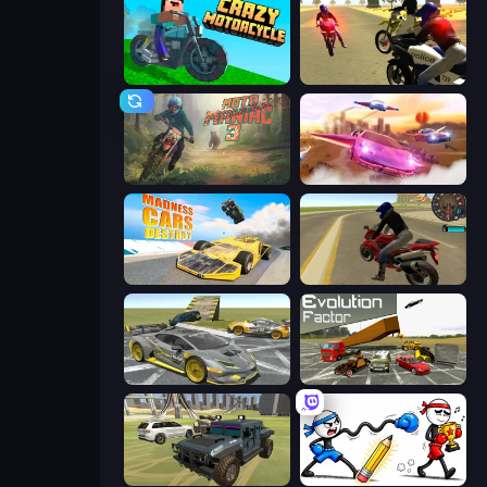
Crazy Motorcycle
3D Moto Simulator 2
Moto Maniac 3
Ultimate Flying Car
Madness Cars Destroy
Moto Rider 3D
Wrong Way
Evolution Factor
4x4 Offroader
Doodle Smash