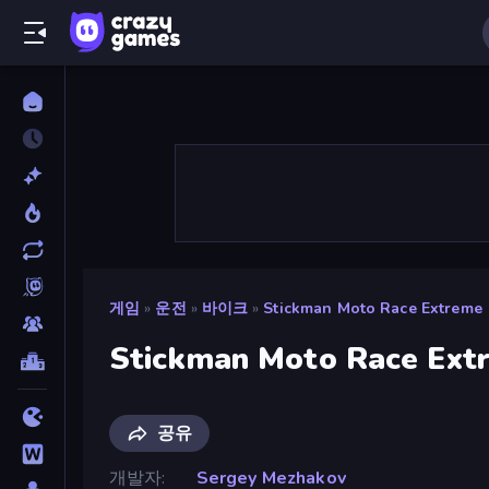
게임
»
운전
»
바이크
»
Stickman Moto Race Extreme
Stickman Moto Race Ext
공유
개발자
Sergey Mezhakov