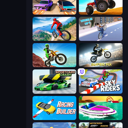
Turbo Cars: Pipe Stunts
ATV Ultimate Offroad
Riders Downhill Racing
Wheelie Up
Dirt Bike Mad Skills
Super MX - Last Season
Sportcars Crash
Sky Riders
Racing Builder
Jet Boat Racing