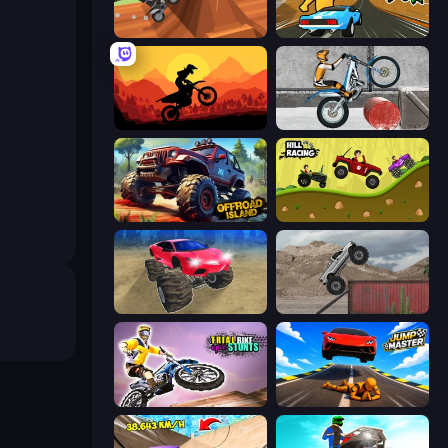
Blocky Trials
Toy Rider
Sunset Bike Racing
Trials Ice Ride
Offroad Island
Hill Racing
Monster Cars: Ultimate Simulator
Hard Wheels
Trial Bike Epic Stunts
Jump Master: Car Racing