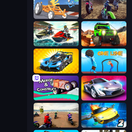
Draw Crash Race
MotoCross Riders
Jetski Race
Offroad Life 3D
GT Cars Mega Ramps
One Line
Merge & Construct
Grand Cyber City
Super MX - The Champion
Ultimate Flying Car 2