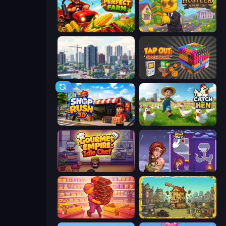
My Perfect Farm
The Hustler
SuperCity 3D
Tap Out: Block Escape
Shop Rush 3D
Catch the Hen
Gourmet Empire: Idle Chef
Home Pin 2
Candy Packing Store
The Garbaggio Hotel