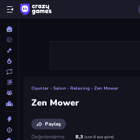
Oyunlar
»
Salon
»
Relaxing
»
Zen Mower
Zen Mower
Paylaş
Değerlendirme
8,3
(
son 6 aya göre
)