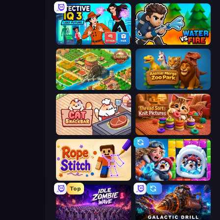
Detective IQ 3
Water vs Fire
Empire City
Animal Merge Zoo Park
Cat Snack Bar
Thread Sort: Knit Pictures
Rope Stitch Puzzle
Captain Blast
Top