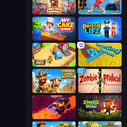
Idle Car Service: Tycoon
Gym Boss
My Cake Shop
Prison Life
Lumberjack 3D Simulator
Harvesting Season
Cowboy Lasso Master
Zombie Protocol
Sand King
Zombie Road