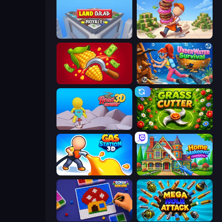
Landgrab Royale
Donut Place
Farm-51: Secret Harvest
Underwater Survival
Road Master 3D
Grass Cutter
Gas Station 3D
Home Makeover Cleaning Game
Screw Sorting
Mega Hole Attack