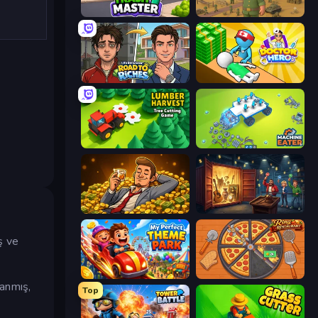
Trash Master
Army Base Of America
Life Simulator: Road to Riches
Doctor Hero
Lumber Harvest: Tree Cutting Game
Machine Eater
Idle Billionaire Tycoon
Container Auction
ş ve
My Perfect Theme Park
Ring Restaurant
lanmış,
Top