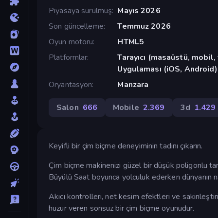
Piyasaya sürülmüş
Mayıs 2026
Son güncelleme
Temmuz 2026
Oyun motoru
HTML5
Platformlar
Tarayıcı (masaüstü, mobil
Uygulaması (iOS, Android)
Oryantasyon
Manzara
Salon
666
Mobile
2.369
3d
1.429
Keyifli bir çim biçme deneyiminin tadını çıkarın.
Çim biçme makinenizi güzel bir düşük poligonlu tarl
Büyülü Saat boyunca yolculuk ederken dünyanın na
Akıcı kontrolleri, net kesim efektleri ve sakinleşt
huzur veren sonsuz bir çim biçme oyunudur.