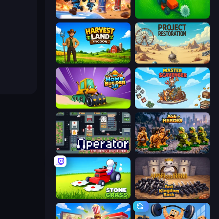
Tower Battle
Grass Cutter: Mowing Simulator
Harvest Land Tycoon
Project Restoration
Home Builder 3D
Master Scavenger
Operator: Emergency Dispatcher
Age of Heroes
Stone Grass: Mowing Simulator
Ant Kingdom Rush