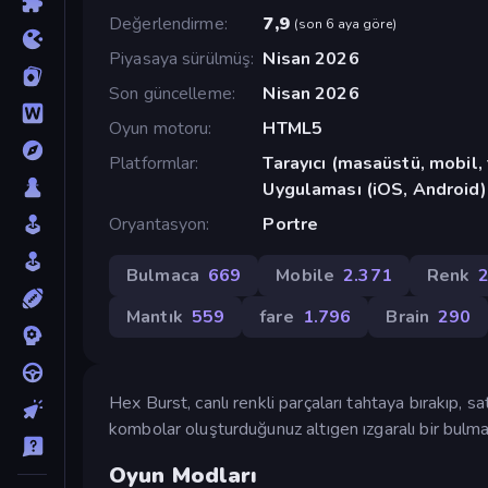
Değerlendirme
7,9
(
son 6 aya göre
)
Piyasaya sürülmüş
Nisan 2026
Son güncelleme
Nisan 2026
Oyun motoru
HTML5
Platformlar
Tarayıcı (masaüstü, mobil
Uygulaması (iOS, Android)
Oryantasyon
Portre
Bulmaca
669
Mobile
2.371
Renk
Mantık
559
fare
1.796
Brain
290
Hex Burst, canlı renkli parçaları tahtaya bırakıp, s
kombolar oluşturduğunuz altıgen ızgaralı bir bulm
Oyun Modları