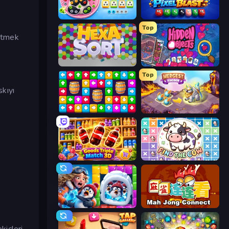
Unscrew Drop: Satisfying Puzzle
Pixel Blast
Top
 etmek
Hexa Sort
Hidden Objects
Top
skıyı
Tap Away Story
Mergest Kingdom
Goods Triple Match 3D
Find The Cow
Captain Blast
Mahjong Connect (Legacy)
kiçleri