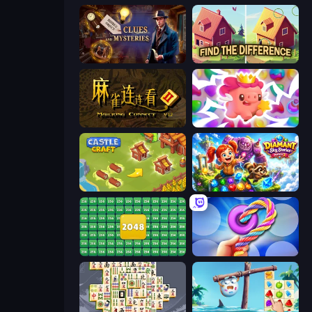
Hidden Object: Clues and Mysteries
Find The Difference
Mahjong Connect 2 (Legacy)
Match Arena
Castle Craft
Diamant: Sky Stories Match 3
2048 Merge Blocks
Twisted Tangle