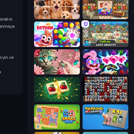
Jigpic Solitaire
Yarn Fever! Unravel Puzzle
ırakın.
lanmaya
Skydom
Find Me: Lost Objects
eyin ve
a
Favorite Puzzles
Skydom: Reforged
Mahjong Puzzle: Tile Match
War Mahjong
Snake Out: Maze Escape
Parking Jam