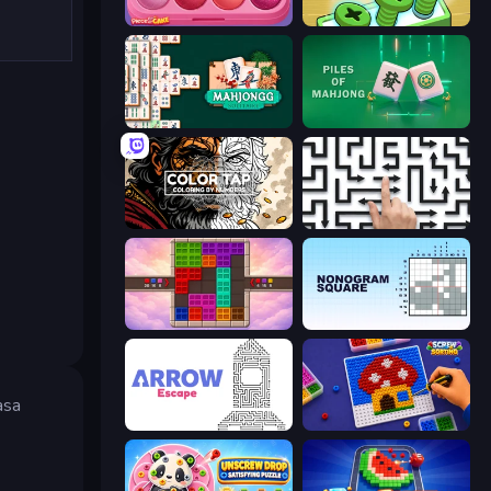
Piece of Cake: Merge and Bake
Screw Out: Bolts and Nuts
Mahjongg Solitaire
Piles of Mahjong
Color Tap: Coloring by Numbers
Arrow Escape: Puzzle
Color Cube Puzzle
Nonogram Square
asa
Arrow Escape
Screw Sorting