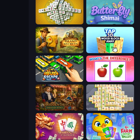
Mahjong Tower
Butterfly Shimai
Hidden Objects: Island Secrets
Tap 3D Wood Block Away
Bus Escape: Clear Jam
What's The Difference?
Hidden Object: Street Of Secrets
Mahjong Online
Mahjong Unlimited
Farm Merge Valley