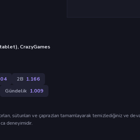
, tablet), CrazyGames
204
2B
1.166
Gündelik
1.009
atırları, sütunları ve çaprazları tamamlayarak temizlediğiniz ve dev
aca deneyimidir.