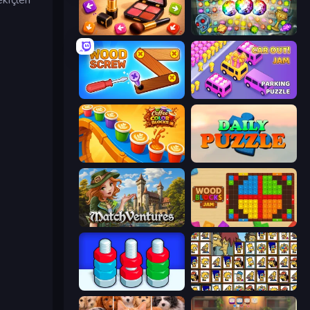
Tap Gallery
Forgotten Treasure 2
Wood Screw: Bolts Puzzle
Car OUT! Jam Parking Puzzle
Coffee Color Blocks
Daily Puzzle
MatchVentures
Wood Blocks Jam
Nuts Puzzle: Sort By Color
Tiles of the Simpsons