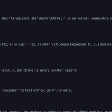
 zincir temizleme işlemlerini tetikleyin ve en yüksek puanı elde
ızlı skor yapın. Hızlı skorlar hız bonusu kazandırır, bu yüzden ba
jeton, güçlendirme ve enerji ödülleri kazanın.
; becerilerinizi test etmek için mükemmel.
arı kesmek için, makasları tahtanın genelini dilimlemek için ve çe