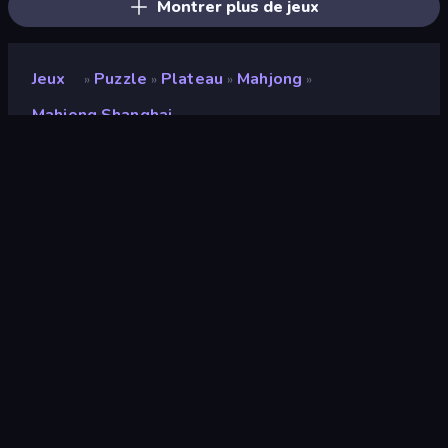
Montrer plus de jeux
Jeux
Puzzle
Plateau
Mahjong
»
»
»
»
Mahjong Shanghai
Mahjong Shanghai
Note
7,8
(
sur les 6 derniers mois
)
Date de sortie
mars 2020
Moteur de jeu
Ruffle
Plateformes
Navigateur (ordinateur de bureau,
mobile, tablette), Application
CrazyGames (Android)
Puzzle
563
Mahjong
33
Souris
1 554