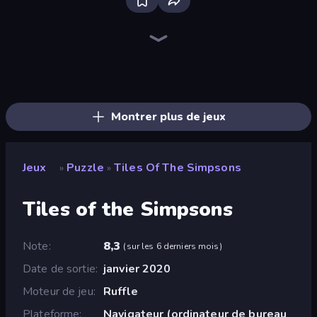
Piles of Mahjong
Arrow Escape
Screw Out: Bolts and Nuts
Skydom
Piece of Cake: Merge and Bake
Arrow Escape: Puzzle
Mahjongg Solitaire
Yarn Fever! Unravel Puzzle
Goods Triple Match 3D
Mahjong Puzzle: Tile Match
Color Water Sort 3D
Tap 3D Wood Block Away
Parking Jam
Snake Out: Maze Escape
Nuts Puzzle: Sort By Color
Pixel Blast
Hexa Sort
Sushi Puzzle
Montrer plus de jeux
Jeux
Puzzle
Tiles Of The Simpsons
»
»
Tiles of the Simpsons
Note
8,3
(
sur les 6 derniers mois
)
Date de sortie
janvier 2020
Moteur de jeu
Ruffle
Plateforme
Navigateur (ordinateur de bureau