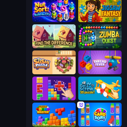
Nut Sort: Build the City
Jigsaw Fantasy
Find The Difference
Zumba Quest
Sushi Puzzle
Thread Fever
BlockBuster Puzzle
Get a Screw: 3D Puzzle!
Puzzle Block Master
Card Sort