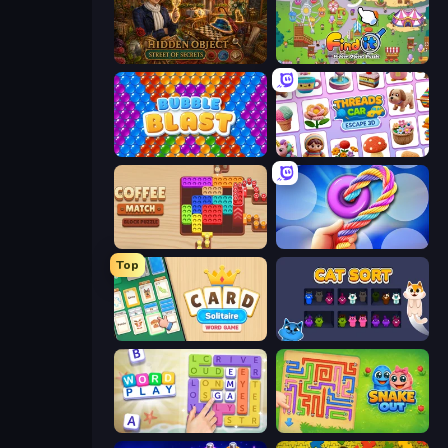
Hidden Object: Street Of Secrets
Find It: Hidden Object Puzzle
Bubble Blast
Threads Car Escape 3D
Coffee Match: Block Puzzle
Twisted Tangle
Top
Card Solitaire: Word Game
Cat Sort
Word Play
Snake Out: Maze Escape