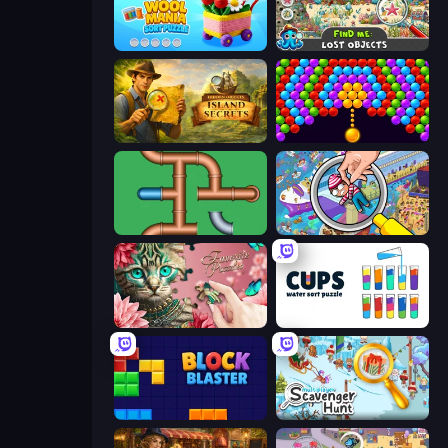
Wool Mania - Sort Puzzle 3D
Find Me: Lost Objects
Hidden Objects: Island Secrets
Bubble Story
Plumber Pipe Out
Seek & Find - Hidden Object Game
Favorite Puzzles
Cups - Water Sort Puzzle
Block Blaster
Scavenger Hunt - Multiplayer