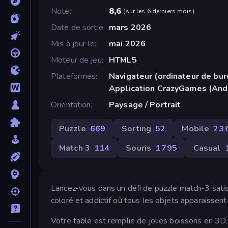
Note
8,6
(
sur les 6 derniers mois
)
Date de sortie
mars 2026
Mis à jour le
mai 2026
Moteur de jeu
HTML5
Plateformes
Navigateur (ordinateur de bur
Application CrazyGames (And
Orientation
Paysage / Portrait
Puzzle
669
Sorting
52
Mobile
2 3
Match 3
114
Souris
1 795
Casual
Lancez-vous dans un défi de puzzle match-3 sati
coloré et addictif où tous les objets apparaissent
Votre table est remplie de jolies boissons en 3D, 