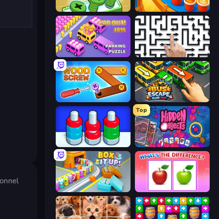
Screw Out: Bolts and Nuts
Coffee Color Blocks
Car OUT! Jam Parking Puzzle
Arrow Escape: Puzzle
Wood Screw: Bolts Puzzle
Bus Escape: Clear Jam
Top
Nuts Puzzle: Sort By Color
Hidden Objects
ionnel
Box It Up
What's The Difference?