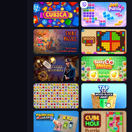
Cubica
Jelly Puzzle
Fairy Puzzle
Wood Blocks Jam
Hidden Object: Clues and Mysteries
Tasty Match: Mahjong Pairs
Same Game Fruit Collapse
Tap 3D Wood Block Away