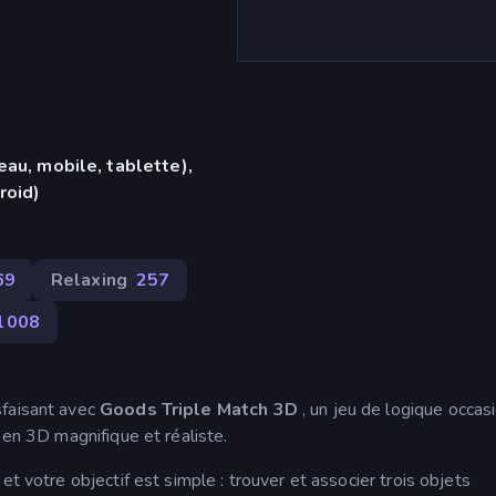
eau, mobile, tablette),
roid)
69
Relaxing
257
1 008
sfaisant avec
Goods Triple Match 3D
, un jeu de logique occas
 en 3D magnifique et réaliste.
et votre objectif est simple : trouver et associer trois objets