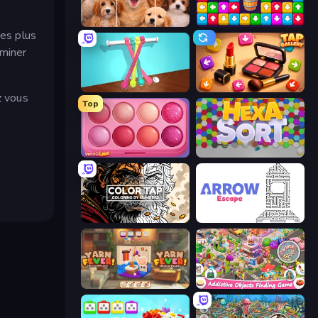
Jigpic Solitaire
Tap Away Story
ues plus
iminer
Tangle Master
Tap Gallery
z vous
Top
Piece of Cake: Merge and Bake
Hexa Sort
Color Tap: Coloring by Numbers
Arrow Escape
Yarn Fever! Unravel Puzzle
Scavenger Hunt - Hidden Items