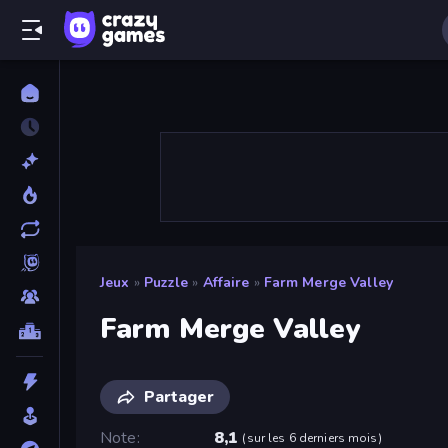
Jeux
»
Puzzle
»
Affaire
»
Farm Merge Valley
Farm Merge Valley
Partager
Note
8,1
(
sur les 6 derniers mois
)