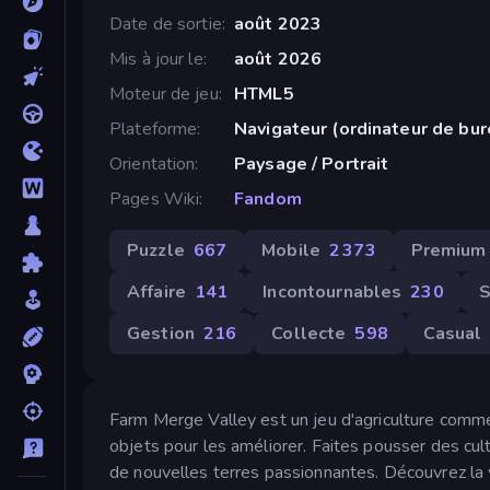
Date de sortie
août 2023
Mis à jour le
août 2026
Moteur de jeu
HTML5
Plateforme
Navigateur (ordinateur de bur
Orientation
Paysage / Portrait
Pages Wiki
Fandom
Puzzle
667
Mobile
2 373
Premium
Affaire
141
Incontournables
230
S
Gestion
216
Collecte
598
Casual
Farm Merge Valley est un jeu d'agriculture comme
objets pour les améliorer. Faites pousser des cu
de nouvelles terres passionnantes. Découvrez la v