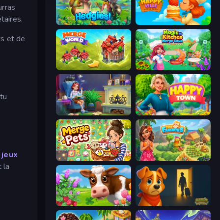
urras
taires.
Hedgies
HappyVille Merge Farm
ts et de
Merge World
Magic Kitchen: Merge Game
 tu
Halloween Merge
Happy Town
s
jeux
Merge Pets
The Farmers
 la
Country Life Meadows
Ranch Adventures