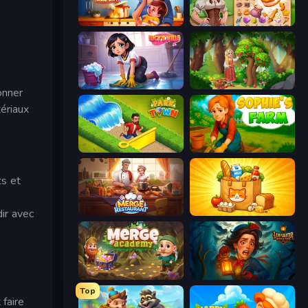
Solitaire Home Story
My Castle: Merge & Story
Lucy’s Ville
Northern Merge
onner
tériaux
Park Town
Sophie's Farm
ts et
dir avec
Merge Restaurant
Farm Merge Market
Merge Academy
Lamplighter: Merge & Magic
Top
 faire