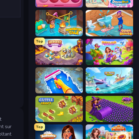
Piece of Cake: Merge and Bake
Designville: Merge & Design
Mansion Tale: Merge Secrets
Open House
Top
Mergest Kingdom
Fairyland Merge & Magic
Hotel Rush: Merge Story
Tropical Merge
t
Castle Craft
Magic School
nt sur
Top
oltant