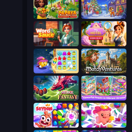
Papaya Summer Farm
Snow Farm Happy New Year
Word Sauce
Hidden Object: My Hotel
Candy Riddles
MatchVentures
Merge Fantasy
Mom's Diary 2
Skydom
Match Arena