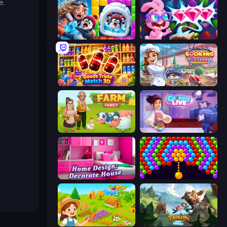
e.
Captain Blast
Skydom: Reforged
Goods Triple Match 3D
Cooking Festival
Farm Family
Cooking Live
Home Design: Decorate House
Bubble Story
Royal Farm
Yukon: Family Adventure