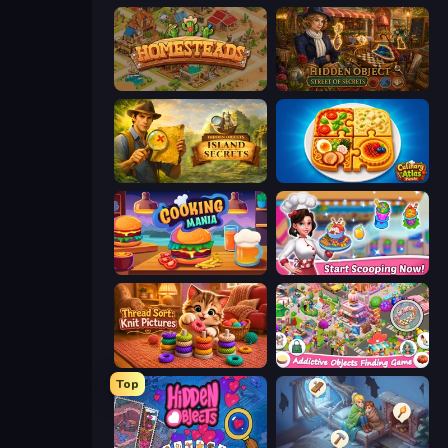
Homesteads: Dream Farm
Hidden Object: Street Of Secrets
Hidden Objects: Island Secrets
Culinary Atlas
Cooking Mania
Ice Cream Fever: Cooking Game
Thread Sort: Knit Pictures
Scavenger Hunt - Hidden Items
Top