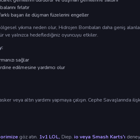
caret gemilerini durdurur ve düşman gemilerine saldırır
arını fırlatır
arklı başarı ile düşman füzelerini engeller
bölgesel yıkıma neden olur, Hidrojen Bombaları daha geniş alanlar
r ve yalnızca hedeflediğiniz oyuncuyu etkiler.
y:
rmanızı sağlar
oordine edilmesine yardımcı olur
 asker veya altın yardımı yapmaya çalışın. Cephe Savaşlarında ilişk
gorimize
göz atın.
1v1 LOL,
Diep.
io veya Smash Karts'ı
deney