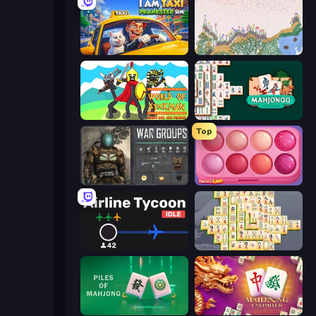
I Am Taxi Prankster Sim
Sandspiel
World of Stickman Classic RTS
Mahjongg Solitaire
Top
War Groups
Piece of Cake: Merge and Bake
Airline Tycoon Idle
Mahjong Online
Piles of Mahjong
Mahjong Unlimited