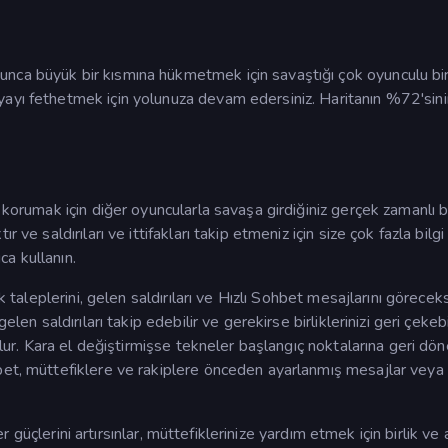
nca büyük bir kısmına hükmetmek için savaştığı çok oyunculu bir 
yayı fethetmek için yolunuza devam edersiniz. Haritanın %72'sini
 korumak için diğer oyuncularla savaşa girdiğiniz gerçek zamanlı b
ve saldırıları ve ittifakları takip etmeniz için size çok fazla bilgi 
ca kullanın.
k taleplerini, gelen saldırıları ve Hızlı Sohbet mesajlarını göreceks
len saldırıları takip edebilir ve gerekirse birliklerinizi geri çekebil
olur. Kara el değiştirmişse tekneler başlangıç noktalarına geri döne
bet, müttefiklere ve rakiplere önceden ayarlanmış mesajlar veya
ter güçlerini artırsınlar, müttefiklerinize yardım etmek için birlik ve 