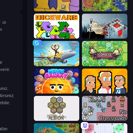
Compact Conflict
Hex Empire
.io
n
Dice Wars
North Kingdom: Siege Castle
ir
Global Transport Tycoon Idle
Conq.io
verir.
iniz.
Merge Galaxy
President Simulator
irsiniz;
bilir,
Settlers of Albion
No Crossroads
altın