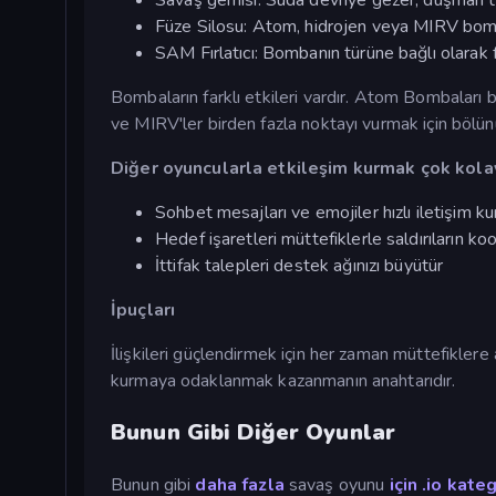
Savaş gemisi: Suda devriye gezer, düşman ti
Füze Silosu: Atom, hidrojen veya MIRV bombal
SAM Fırlatıcı: Bombanın türüne bağlı olarak f
Bombaların farklı etkileri vardır. Atom Bombaları 
ve MIRV'ler birden fazla noktayı vurmak için bölünü
Diğer oyuncularla etkileşim kurmak çok kola
Sohbet mesajları ve emojiler hızlı iletişim ku
Hedef işaretleri müttefiklerle saldırıların k
İttifak talepleri destek ağınızı büyütür
İpuçları
İlişkileri güçlendirmek için her zaman müttefiklere
kurmaya odaklanmak kazanmanın anahtarıdır.
Bunun Gibi Diğer Oyunlar
Bunun gibi
daha fazla
savaş oyunu
için .io kate