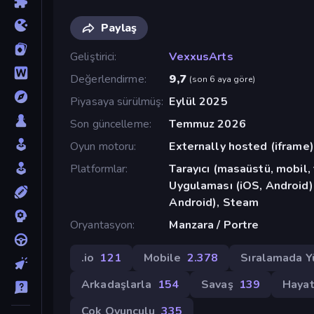
Paylaş
Geliştirici
VexxusArts
Değerlendirme
9,7
(
son 6 aya göre
)
Piyasaya sürülmüş
Eylül 2025
Son güncelleme
Temmuz 2026
Oyun motoru
Externally hosted (iframe)
Platformlar
Tarayıcı (masaüstü, mobil
Uygulaması (iOS, Android)
Android), Steam
Oryantasyon
Manzara / Portre
.io
121
Mobile
2.378
Sıralamada Y
Arkadaşlarla
154
Savaş
139
Hayat
Çok Oyunculu
335