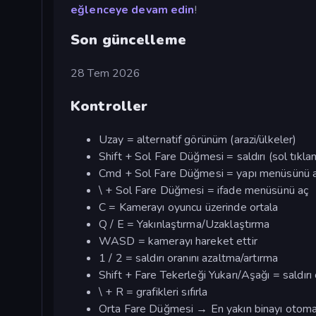
eğlenceye devam edin
!
Son güncelleme
28 Tem 2026
Kontroller
Uzay = alternatif görünüm (arazi/ülkeler)
Shift + Sol Fare Düğmesi = saldırı (sol tıkl
Cmd + Sol Fare Düğmesi = yapı menüsünü 
\ + Sol Fare Düğmesi = ifade menüsünü aç
C = Kamerayı oyuncu üzerinde ortala
Q / E = Yakınlaştırma/Uzaklaştırma
WASD = kamerayı hareket ettir
1 / 2 = saldırı oranını azaltma/artırma
Shift + Fare Tekerleği Yukarı/Aşağı = saldırı
\ + R = grafikleri sıfırla
Orta Fare Düğmesi → En yakın binayı otoma