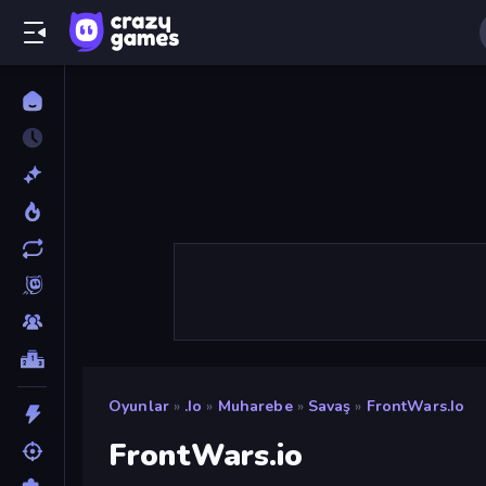
Oyunlar
»
.io
»
Muharebe
»
Savaş
»
FrontWars.io
FrontWars.io