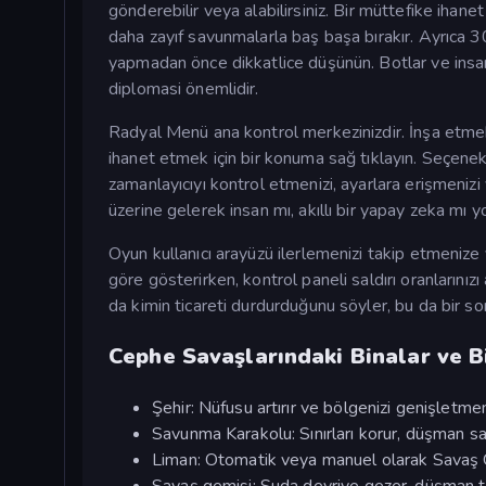
gönderebilir veya alabilirsiniz. Bir müttefike ihanet 
daha zayıf savunmalarla baş başa bırakır. Ayrıca 3
yapmadan önce dikkatlice düşünün. Botlar ve insan 
diplomasi önemlidir.
Radyal Menü ana kontrol merkezinizdir. İnşa etmek
ihanet etmek için bir konuma sağ tıklayın. Seçenek
zamanlayıcıyı kontrol etmenizi, ayarlara erişmenizi 
üzerine gelerek insan mı, akıllı bir yapay zeka mı 
Oyun kullanıcı arayüzü ilerlemenizi takip etmenize ya
göre gösterirken, kontrol paneli saldırı oranlarınız
da kimin ticareti durdurduğunu söyler, bu da bir so
Cephe Savaşlarındaki Binalar ve B
Şehir: Nüfusu artırır ve bölgenizi genişletmen
Savunma Karakolu: Sınırları korur, düşman sald
Liman: Otomatik veya manuel olarak Savaş Ge