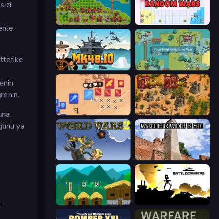
sizi
City Idle
Random Wars
enle
ttefike
Mk48.io
Four Mini Kingdoms War
kenin
renin.
Winter Falling: Price of Life
Feudal Wars
tına
uğunu ya
World Wars 2
Waterworks!
A Castle for Trolls
Battlecruisers
r