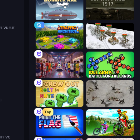
Bomber XXL
Warfare 1917
ı vurur
Traffic Architect
1941 Frozen Front
CG FC 26
Idle Army: Battle for the Lands
i
Screw Out: Bolts and Nuts
Warfare 1944
Top
Paint the Flag
MX Offroad Master
in ve