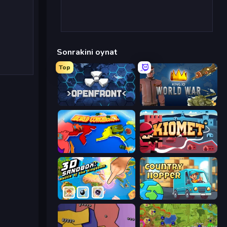
Sonrakini oynat
Top
Openfront
King.io World War
World Conqueror
Kiomet
3D Sandbox: Battle of the Kingdoms
Country Hopper