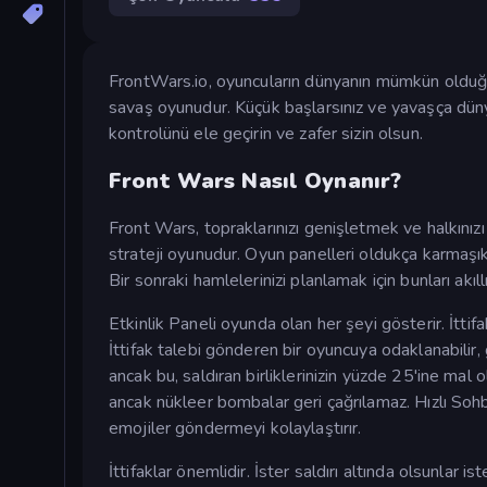
FrontWars.io, oyuncuların dünyanın mümkün olduğu
savaş oyunudur. Küçük başlarsınız ve yavaşça dün
kontrolünü ele geçirin ve zafer sizin olsun.
Front Wars Nasıl Oynanır?
Front Wars, topraklarınızı genişletmek ve halkınızı
strateji oyunudur. Oyun panelleri oldukça karmaşıktır 
Bir sonraki hamlelerinizi planlamak için bunları akıllı
Etkinlik Paneli oyunda olan her şeyi gösterir. İttifa
İttifak talebi gönderen bir oyuncuya odaklanabilir, ge
ancak bu, saldıran birliklerinizin yüzde 25'ine mal 
ancak nükleer bombalar geri çağrılamaz. Hızlı Soh
emojiler göndermeyi kolaylaştırır.
İttifaklar önemlidir. İster saldırı altında olsunlar is