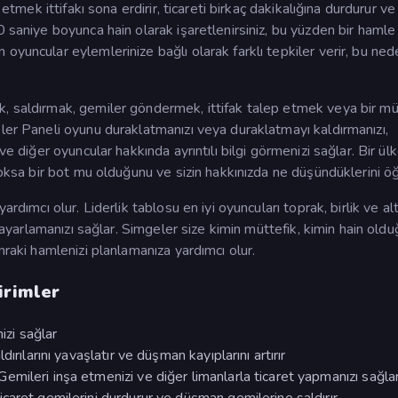
etmek ittifakı sona erdirir, ticareti birkaç dakikalığına durdurur ve 
0 saniye boyunca hain olarak işaretlenirsiniz, bu yüzden bir hamle
oyuncular eylemlerinize bağlı olarak farklı tepkiler verir, bu ned
, saldırmak, gemiler göndermek, ittifak talep etmek veya bir mü
ler Paneli oyunu duraklatmanızı veya duraklatmayı kaldırmanızı,
ve diğer oyuncular hakkında ayrıntılı bilgi görmenizi sağlar. Bir ül
yoksa bir bot mu olduğunu ve sizin hakkınızda ne düşündüklerini öğ
rdımcı olur. Liderlik tablosu en iyi oyuncuları toprak, birlik ve al
ı ayarlamanızı sağlar. Simgeler size kimin müttefik, kimin hain old
nraki hamlenizi planlamanıza yardımcı olur.
irimler
izi sağlar
ırılarını yavaşlatır ve düşman kayıplarını artırır
mileri inşa etmenizi ve diğer limanlarla ticaret yapmanızı sağla