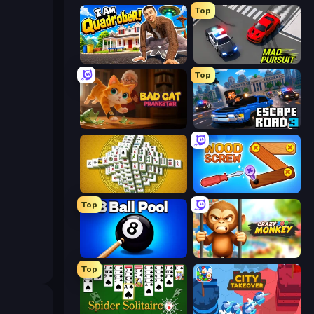
Top
I Am Quadrober!
Mad Pursuit
Top
Bad Cat Prankster
Escape Road 3
Mahjong Tower
Wood Screw: Bolts Puzzle
Top
8 Ball Pool Billiards Multiplayer
Crazy Zoo Monkey
Top