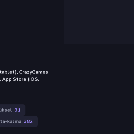
, tablet), CrazyGames
, App Store (iOS,
üksel
31
ta-kalma
382