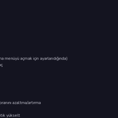
ama menüyü açmak için ayarlandığında)
aç
 oranını azaltma/artırma
tik yükselt