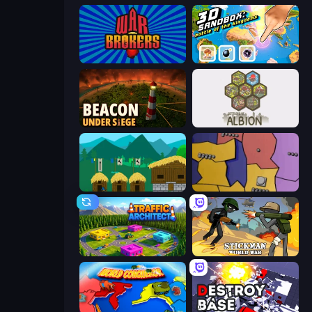
War Brokers
3D Sandbox: Battle of the Kingdoms
Beacon Under Siege
Settlers of Albion
A Castle for Trolls
Compact Conflict
Traffic Architect
Stickman World War