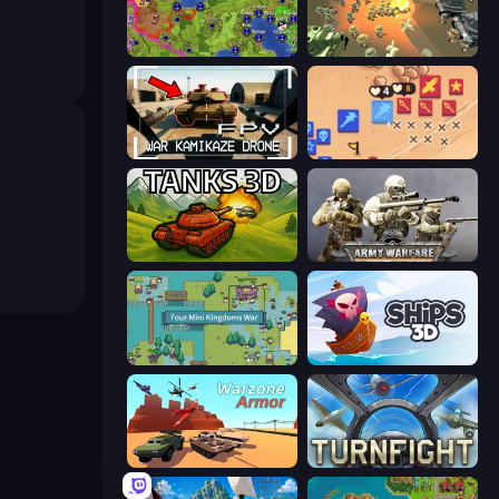
Hex Empire
WW1 Battle Simulator
FPV War Kamikaze Drone
Winter Falling: Price of Life
Tanks 3D
Army Warfare
Four Mini Kingdoms War
Ships 3D
Warzone Armor
Turnfight