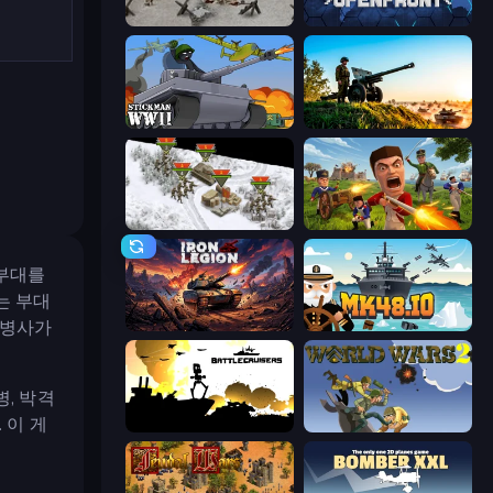
Warfare 1944
Openfront
Stickman WW2
Artillery Vs Tanks
1941 Frozen Front
Redcoats.io
 부대를
는 부대
 병사가
Iron Legion
Mk48.io
, 박격
 이 게
Battlecruisers
World Wars 2