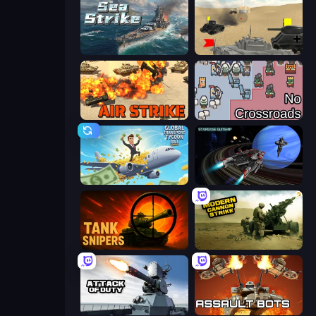
Sea Strike
Tanks Battlefield: Desert
Air Strike
No Crossroads
Global Transport Tycoon Idle
Starbase Gunship
Tank Snipers
Modern Cannon Strike
Attack of Duty
Assault Bots