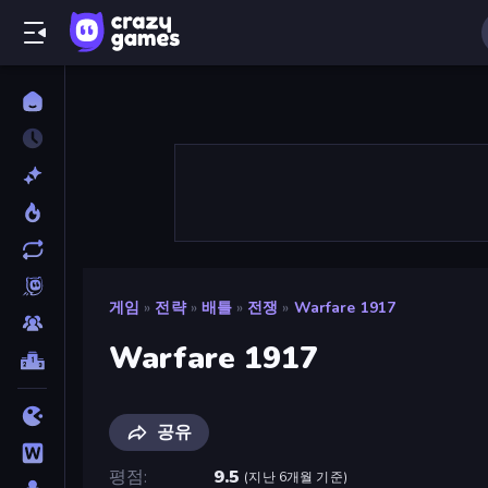
게임
»
전략
»
배틀
»
전쟁
»
Warfare 1917
Warfare 1917
공유
평점
9.5
(
지난 6개월 기준
)