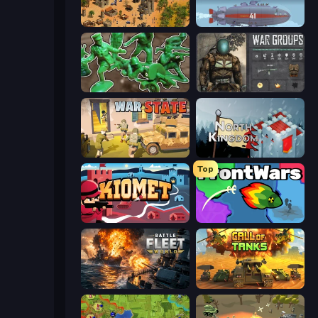
Feudal Wars
Bomber XXL
Soldiers - Capture and Control!
War Groups
War State IO: Conquer Battles
North Kingdom: Siege Castle
Top
Kiomet
FrontWars.io
Battle Fleet World
Call of Tanks