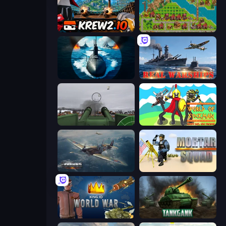
Krew.io
City Idle
Ships Battlefield 3D
Real Warships
Flakmeister
World of Stickman Classic RTS
Dogfight
Mortar Squad
King.io World War
Tankgank