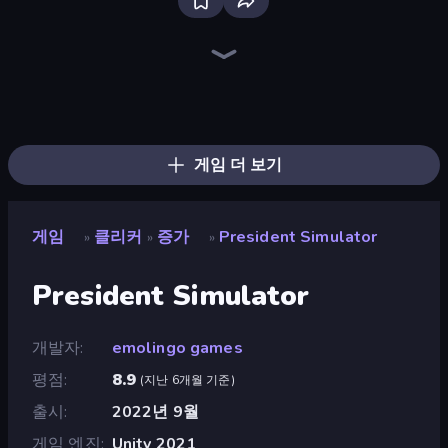
Merge & Steal Brainrot
The MachinEGG
Farm Ring Idle
Brainrot Merge & Fight
Block Wall Destroyer
Race Clicker: Tap Tap Game
Italian Brainrot Clicker Game
Idle Mining Empire
Human Clicker: Grow Organs
Capybara Clicker
MineTap Merge Clicker
Gear Factory
Gun Bounce Idle
Conveyor Idle
Block Build Destroyer
Street Life
Crusher Clicker
Strange Cats
게임 더 보기
게임
클리커
증가
President Simulator
»
»
»
President Simulator
개발자
emolingo games
평점
8.9
(
지난 6개월 기준
)
출시
2022년 9월
게임 엔진
Unity 2021