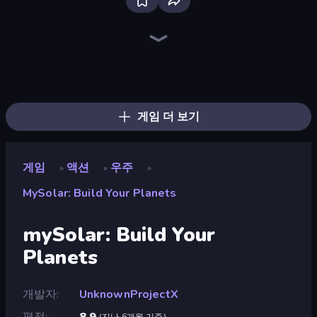
Mr. Dude: Online Multiverse Challenge
Throw a Lucky Block
Brainrot Arena Online
No Pain No Gain - Ragdoll Sandbox
Merge & Fight
Stickman Clash
Ultimate Evolution
Fortzone Battle Royale
Lost Dungeon
Boom!
Who Dies Last?
Bed Wars
Dye Hard
War Sea
Zombie Road
Boom Slingers ReBoom
Chaos Arena
Mr. Dude: King of the Hill
게임 더 보기
게임
액션
우주
»
»
»
MySolar: Build Your Planets
mySolar: Build Your
Planets
개발자
UnknownProjectX
평점
8.9
(
지난 6개월 기준
)