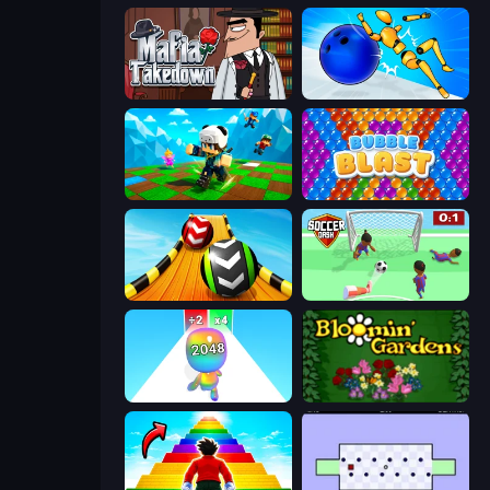
Mafia Takedown
Playground Man! Ragdoll Show!
Robby: Many Games
Bubble Blast
Sky Balls 3D
Soccer Dash
Man Runner 2048
Blooming Gardens