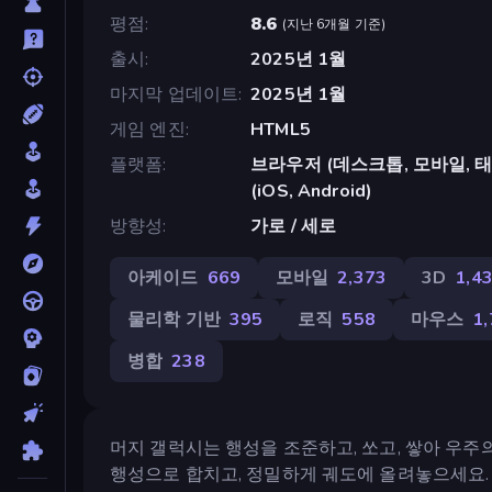
평점
8.6
(
지난 6개월 기준
)
출시
2025년 1월
마지막 업데이트
2025년 1월
게임 엔진
HTML5
플랫폼
브라우저 (데스크톱, 모바일, 태블릿
(iOS, Android)
방향성
가로 / 세로
아케이드
669
모바일
2,373
3D
1,4
물리학 기반
395
로직
558
마우스
1
병합
238
머지 갤럭시는 행성을 조준하고, 쏘고, 쌓아 우주
행성으로 합치고, 정밀하게 궤도에 올려놓으세요.