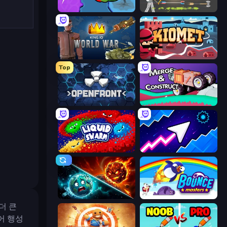
FrontWars.io
Ragdoll Archers
King.io World War
Kiomet
Top
Openfront
Merge & Construct
Liquid Swarm
Space Waves
PlanetCrush 2
Bouncemasters
더 큰
어 행성