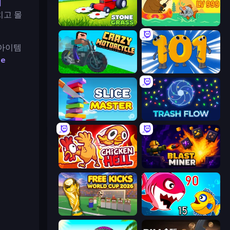
지
치고 몰
Stone Grass: Mowing Simulator
Fish Orbit
 아이템
le
Crazy Motorcycle
Numbers Arena
Slice Master
Trash Flow
Chicken Hell
Blast Miner
Free Kicks World Cup 2026
Fish Eat Getting Big