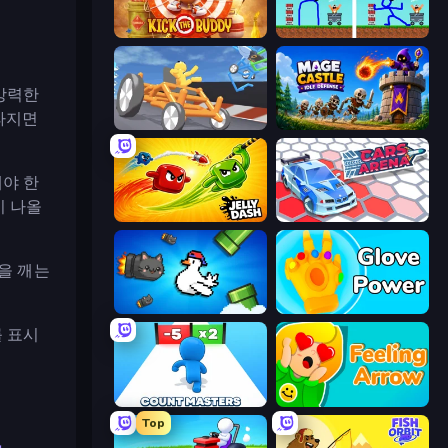
Kick the Buddy
DOP Noob: Draw to Save
강력한
사라지면
Draw Crash Race
Mage Castle Idle Defense
해야 한
이 나올
Jelly Dash
Cars Arena
을 깨는
Honk
Glove Power
 표시
Count Masters: Stickman Games
Feeling Arrow
Top