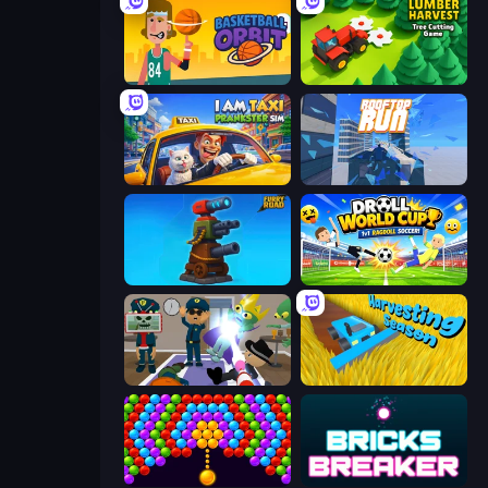
Basketball Orbit
Lumber Harvest: Tree Cutting Game
I Am Taxi Prankster Sim
Rooftop Run
Furry Road
Droll World Cup
Find The Alien
Harvesting Season
Bubble Story
Bricks Breaker