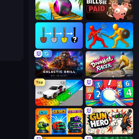
Rolling Balls Sea Race
Bills Must Be Paid
Merge Tools - Merge and Dig
Epic Sword Battle! Fight in Arena
Galactic Drill
Downhill Racer
Top
Obby: Supercar Race on Keyboard
Entropy
Pumpkin Defense: Merge Cannon
Gun Hero: Cat Survival