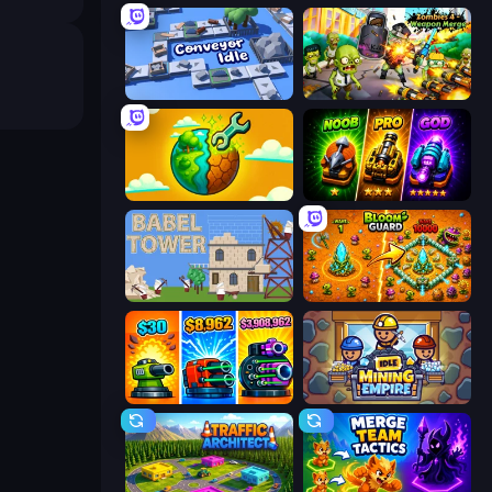
Conveyor Idle
Zombies 4 Weapon Merge
Land Explorers: Merge & Build
Merge Survival
Babel Tower
BloomGuard
Pumpkin Defense: Merge Cannon
Idle Mining Empire