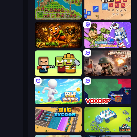
City Idle
Winter Falling: Price of Life
Hivebound
Human Leap: Evolution
Zombie Horde: Build & Survive
Minesweeper Squad
Idle Clicker Runner
Voxorp
Dig Tycoon
Machine Eater