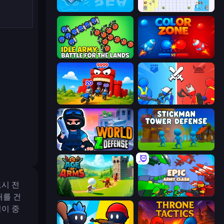
War Sea
Random Wars
Idle Army: Battle for the Lands
Color Zone
TimeWarriors
State Wars: Conquer Them All
World Z Defense - Zombie Defense
Stickman Tower Defense Idle 3D
도시 전
Age Of Arms
Epic Army Clash
대를 건
이 중