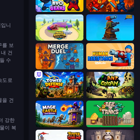
Evo Gears
Throne Tactics
션입니
Snake Shooter: Tower Battle
Furry Road
구를 보
 내 건
들 수
MergeDuel.io
Human Resistance
 속도로
Tower Defense
Ant Colony: New War
물을 건
더 강한
Mage Castle Idle Defense
Age of Tanks Warriors: TD War
애물이 복