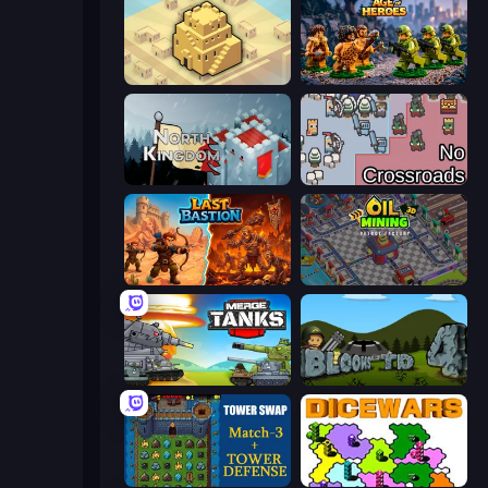
City Blocks
Age of Heroes
North Kingdom: Siege Castle
No Crossroads
Last Bastion
Oil Mining 3D: Petrol Factory
Merge Master Tanks: Tank Wars
Bloons Tower Defense 4
Tower Swap
Dice Wars