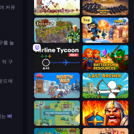
여 커뮤
Tower vs Goblins
Ant Kingdom Rush
Top
Takeover
Tower Battle
구를 늘
 적 구
Airline Tycoon Idle
Battle for Resources
라운드에
North War
Last Archer
리는
버
Four Mini Kingdoms War
WarLink: Crown & Clash