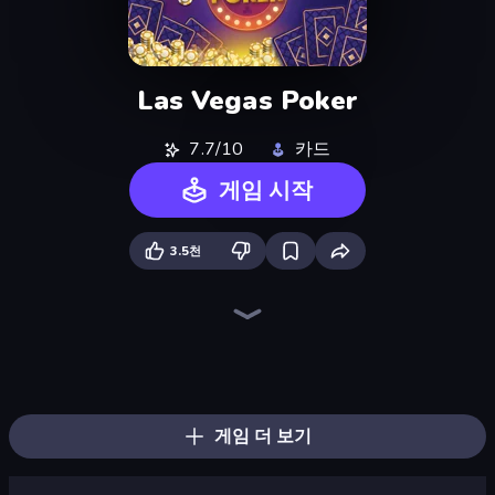
Las Vegas Poker
7.7/10
카드
게임 시작
3.5천
Gin Rummy Mania
Spider Solitaire 2 Suits
Disk Strike: Carrom Challenge
Spades
8 Ball Pool
Hearts: Classic
8 Ball Billiards Classic
Domino Duel
Four Colors
Solitaire Home Story
Archery World Tour
8 Ball Pool Billiards Multiplayer
English Checkers Free
Table Tennis World Tour
Chess Free
Ludo King
Mancala Classic
Classic Bowling
게임 더 보기