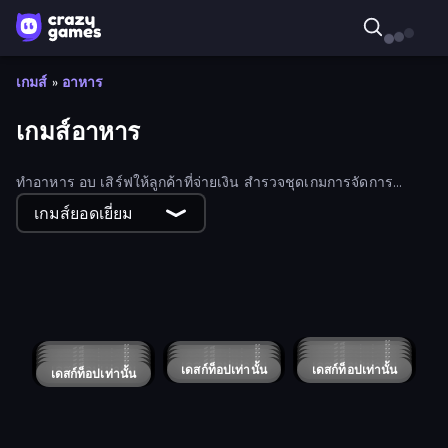
เกมส์
»
อาหาร
เกมส์อาหาร
ทำอาหาร อบ เสิร์ฟให้ลูกค้าที่จ่ายเงิน สำรวจชุดเกมการจัดการ
อาหาร แต่เตรียมใจไว้ได้เลยว่าจะหิวเกมอื่นๆ อีก!
เกมส์ยอดเยี่ยม
Cooking Live
Boba Shop
My Cake Shop
Max Mixed Cuisine
Happy Burger
SSSPICY!
Dalgona Game
Papa's Taco Mia
Food Truck Chef™: A Fun Cooking Game
Supermarket Sort: Grocery Game
Sticker Forge
Bakery Manager: Store Simulator
Whopper Clicker
Fruitix: Physics Puzzle
Funny Food Duel
That's My Recipe
Popcorn Chef 2
Sushi Drop
Top Pizza
Pizza Challenge
Giant Sushi
Microlife
Squishy Fruits
Zombie Cafe
Juice Production Tycoon Remake
Tong
Trucktopolis Cooking Chaos
Ice Cream Cafe
Crazy Pizza Multiplayer
Card Scramble: Viola's Diner
Slice Arena
Click To Grill
Juice Production Tycoon
Idle Fries
Fruit Juice Clicker
Catch the Hen
Sushi Go
Burger Boss
Vortex Fruit Drop
Lemony Cafe
Fast Food Factory
Sushi Factory
Juicy Trap
Sticky Fruits
เดสก์ท็อปเท่านั้น
Leek Factory Tycoon
Papa's Cheeseria
เดสก์ท็อปเท่านั้น
Papa's Sushiria
เดสก์ท็อปเท่านั้น
Papa's Bakeria
เดสก์ท็อปเท่านั้น
เดสก์ท็อปเท่านั้น
Papa's Hot Doggeria
เดสก์ท็อปเท่านั้น
Burger Cafe Story ASMR Cooking
Unique Flavors
เดสก์ท็อปเท่านั้น
เดสก์ท็อปเท่านั้น
Papa Louie: When Pizzas Attack
Cinema Panic 2
เดสก์ท็อปเท่านั้น
เดสก์ท็อปเท่านั้น
Root Vegetables & Co
เดสก์ท็อปเท่านั้น
Cookin'Truck
เดสก์ท็อปเท่านั้น
Card Cafe
เดสก์ท็อปเท่านั้น
Where's My Pizza?
เดสก์ท็อปเท่านั้น
Hot Pot Game
Clash of Cakes
เดสก์ท็อปเท่านั้น
Platformer Chef
เดสก์ท็อปเท่านั้น
เดสก์ท็อปเท่านั้น
Burger Clicker