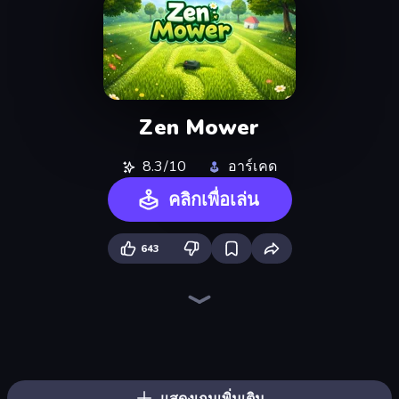
Zen Mower
8.3/10
อาร์เคด
คลิกเพื่อเล่น
643
Trash Master
Grass Cutter: Mowing Simulator
Hypermarket 3D
Life Simulator: Road to Riches
Gym Boss
Home Pin 2
Prison Life
Ring Restaurant
My Perfect Farm
My Perfect Theme Park
Harvest Land Tycoon
Gas Station 3D
Candy Packing Store
The Hustler
Cat Snack Bar
Spa Empire
Donut Place
Furniture Master: Idle Tycoon
แสดงเกมเพิ่มเติม