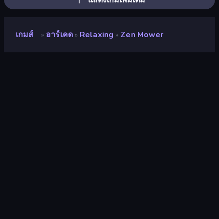
เกมส์
อาร์เคด
Relaxing
Zen Mower
»
»
»
Zen Mower
นักพัฒนา
Dhruv Gondaliya
คะแนน
8.3
(
อ้างอิงจากข้อมูล 6 เดือนที่ผ่านมา
)
ปล่อยแล้ว
พฤษภาคม 2569
อัพเดทล่าสุด
กรกฎาคม 2569
เอ็นจิ้นเกม
HTML5
แพลตฟอร์ม
เบราว์เซอร์ (เดสก์ท็อป มือถือ แท็บเล็ต),
แอป CrazyGames (iOS, Android)
ปฐมนิเทศ
ภูมิประเทศ