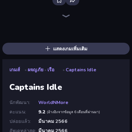
Dig out of Prison
Heroes Assemble
Frost Land - Snow Survival
Rumble Heroes
Fishing Anomaly
Yukon: Family Adventure
Gothic Story RPG
Dead Land: Survival
Divine Clash
Arcath Tales
Legend of Hero
Firestone – Idle Clicker Online RPG
Magic World
Rise Hero
Knight Hero 2 Revenge Idle RPG
OneBit Adventure
Cup Heroes
Skillfite.io
แสดงเกมเพิ่มเติม
เกมส์
ผจญภัย
เรือ
Captains Idle
»
»
»
Captains Idle
นักพัฒนา
WorldNMore
คะแนน
9.2
(
อ้างอิงจากข้อมูล 6 เดือนที่ผ่านมา
)
ปล่อยแล้ว
มีนาคม 2566
อัพเดทล่าสุด
มีนาคม 2566