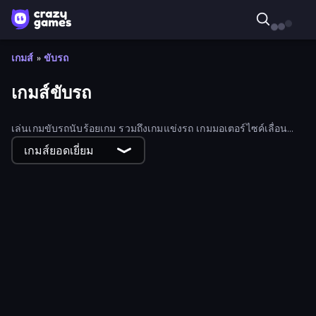
เกมส์
»
ขับรถ
เกมส์ขับรถ
เล่นเกมขับรถนับร้อยเกม รวมถึงเกมแข่งรถ เกมมอเตอร์ไซค์เลื่อน
ด้านข้าง และเกมจำลองยานพาหนะ 3 มิติ
เกมส์ยอดเยี่ยม
Monster Truck Arena
Trial Mania
Moto X3M 5: Pool Party
Xtreme DRIFT Racing
Hill Travel 3D
Drift.io
Hotgear
Asphalt Rush
Free Rally
Paperly: Paper Plane Adventure
DriveOff
Motor Sport Challenge Type R
Tiny Cars
Hill Masters
Drift Arena
Cyber Cars Punk Racing 2
Parking Space
Plane Chase
Moto X3M 4 Winter
Car Games: Car Racing Game
Xtreme Rivals: Car Racing
Moto X3M 6: Spooky Land
Nitro Burnout
City Car Driving Simulator: Online
The Cargo
Airborne Motocross
Taxi Driver: Master
Just Park It 12
Tuning Car Racing
Cyber Cars Punk Racing
Stickman Skate: 360 Epic City
Epic Racing - Descent on Cars
Grocery Kart
Wheelie Up
Free Rally: Pripyat
Time to Park