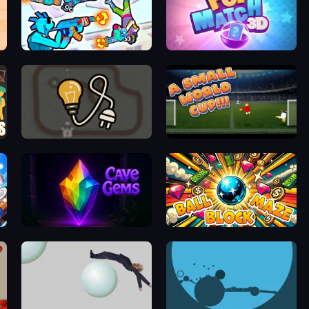
Gravity Arena Shooter
Pop Match 3D
Light The Lamp
A Small World Cup
Cave Gems
Ball Block Maze