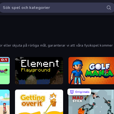
eller skjuta på rörliga mål, garanterar vi att våra fysikspel kommer a
Element Playground
Golf Mania
Originals