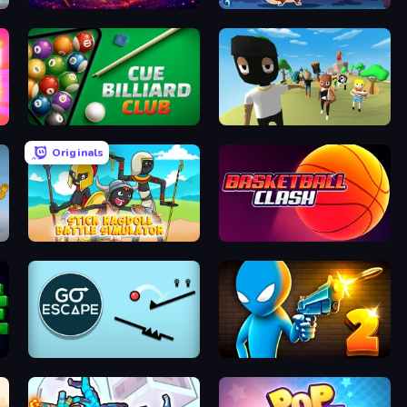
Planet Destroy Idle
Bubble Woods
Cue Billiard Club
Mr. Dude: King of the Hill
Originals
Stick Ragdoll Battle Simulator
Basketball Clash
Go Escape
Drunken Duel 2