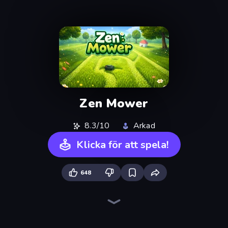
Zen Mower
8.3/10
Arkad
Klicka för att spela!
648