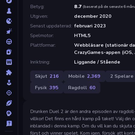
Betyg
8.7
(
baserat på de senaste 6 mån
Utgiven
december 2020
Senast uppdaterad
februari 2023
Spelmotor
HTML5
Plattformar
Webbläsare (stationär dat
CrazyGames-appen (iOS, 
Inriktning
Liggande / Stående
Skjut
216
Mobile
2,369
2 Spelare
Fysik
395
Ragdoll
60
Drunken Duel 2 är den andra episoden av ragdol
villkor! Det finns en hård kamp på taket! Välj din 
inblandad i denna kamp. Om du vill kan du skjut
först och vinner spelet. Kom igen, försök att kon