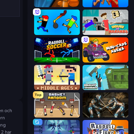
Drunken Boxing
Puppet Fighter 2 Player
Mini-Caps: Bombs
House of Hazards
Ragdoll Soccer 2 Players
Mini-Caps: Arena
Castle Wars: Middle Ages
Getaway Shootout
Top
en och
Basket Random
Striker Dummies
ern
äng
 2 har