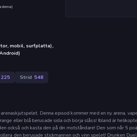
aderna
)
or, mobil, surfplatta),
Android)
225
Strid
548
l-arenaskjutspelet. Denna episod kommer med en ny arena, vap
orange eller blå berusade sida och börja slåss! Ibland är helikopt
a den också och kasta den på din motståndare! Den som når 5 po
trollera den berusade stickmannen och vinn spelet! Drunken Duel