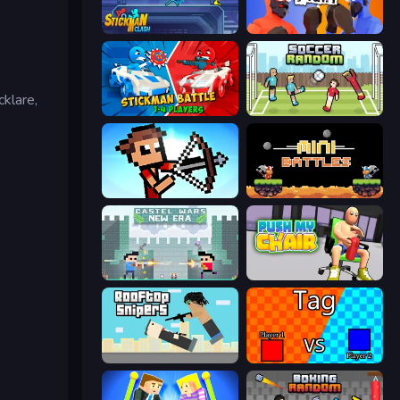
Stickman Clash
Ragdoll Fight
klare,
Stickman battle 1-4 Players
Soccer Random
Stick Archers Battle
12 MiniBattles
Castle Wars: New Era
Push My Chair
Rooftop Snipers
2 Player Tag