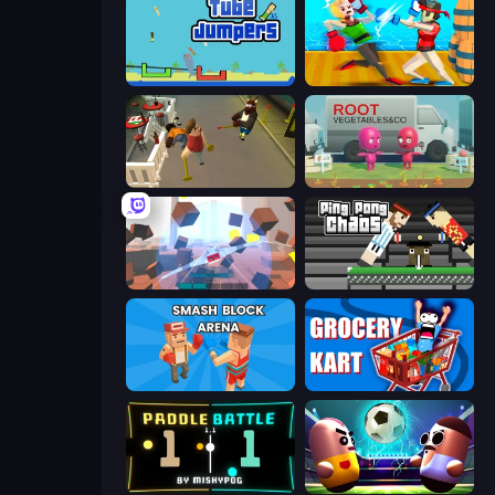
Tube Jumpers
Funny Ragdoll Wrestlers
Drunk-Fu: Wasted Masters
Root Vegetables & Co
Cubic Rush
Ping Pong Chaos
Smash Block Arena
Grocery Kart
Paddle Battle
Pill Soccer