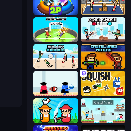
Ragdoll Arena 2 Player
Boxing Random
Mini-Caps: Soccer
Pixel Smash Duel
Volley Random
Castle Wars: Modern
Clash of Cakes
Squish
Farmer Challenge Party
Castle Wars