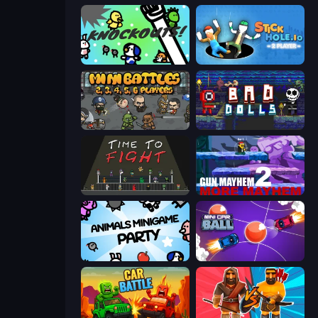
KNOCKOUTS!
Stickhole.io
MiniBattles
Bad Dolls
Time to Fight
Gun Mayhem 2
Animals Minigame Party
Mini Car Ball