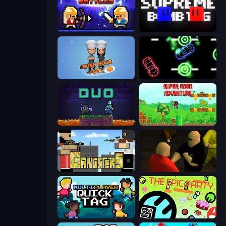
Janissary Battles
Supreme Bomb Tag
Rush Hour Cafe
Glowit - Two Players
Duo
Super Robo - Adventure
Gangsters
Kuja
Multiplayer Quick Tag
The Epic Party