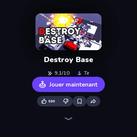
Destroy Base
9,1/10
Tir
Jouer maintenant
590
Western Sniper
SkillWarz
Redcoats.io
Shoot First Fast: Gun Duel
Rift of Hell: Demons War
Zombie Outbreak Arena