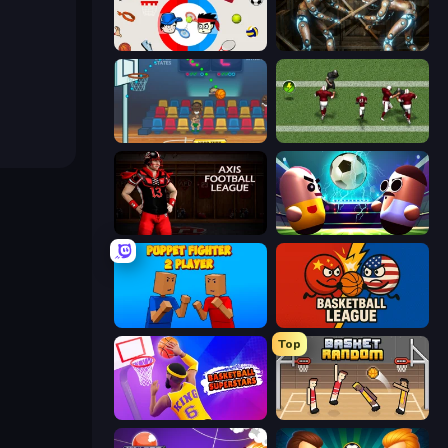
Sports Minibattles
Striker Dummies
Basket Champs
Return Man 2
Axis Football League
Pill Soccer
Puppet Fighter 2 Player
Basketball League
Top
Basketball Superstars
Basket Random