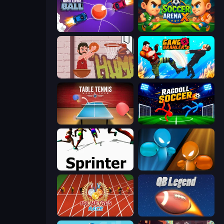
Mini Car Ball
Soccer Arena X
Basket Slam Dunk 2
Gang Brawlers
Table Tennis World Tour
Ragdoll Soccer 2 Players
Sprinter
Drunken Boxing
100 Meters Race
2 Minute Football QB Legend