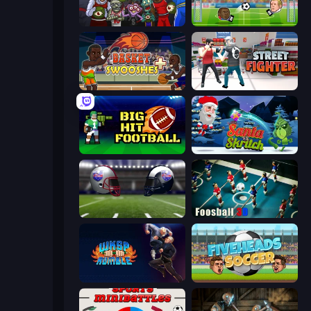
Basket Monsterz
Soccer Heads
Basket Swooshes Plus
Street Fighter Simulator
Big Hit Football
Santa vs Skritch
4th and Goal 2019
Foosball 3D
WKSP Rumble
Fiveheads Soccer