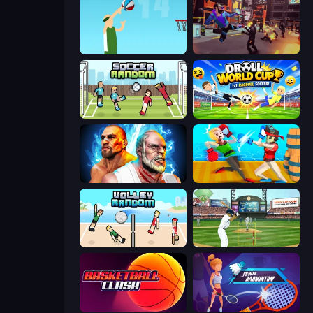
Street Ball Jam
Cyber Rage: Retribution
Soccer Random
Droll World Cup
Fighter Legends Duo
Funny Ragdoll Wrestlers
Volley Random
Baseball
Basketball Clash
Power Badminton