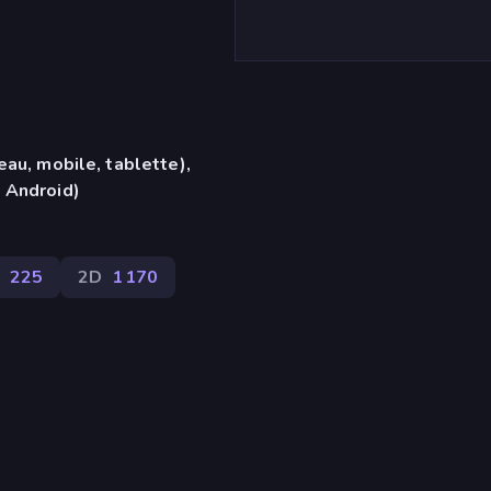
eau, mobile, tablette),
 Android)
s
225
2D
1 170