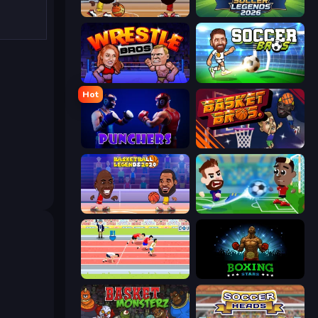
Basketball Stars
Soccer Legends 2026
Wrestle Bros
Soccer Bros
Hot
Punchers
BasketBros
Basketball Legends 2020
Soccer Masters: Euro 2020
Sports Hero
Boxing Stars