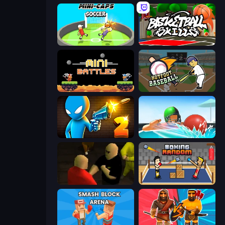
Mini-Caps: Soccer
Basketball Skills
12 MiniBattles
Hotfoot Baseball
Drunken Duel 2
Dodgeball
Kuja
Boxing Random