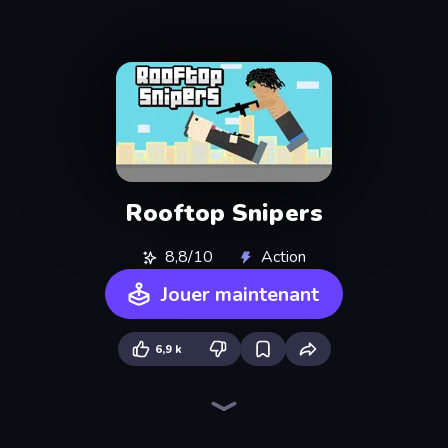
Rooftop Snipers
8,8/10
Action
Jouer maintenant
6,9 k