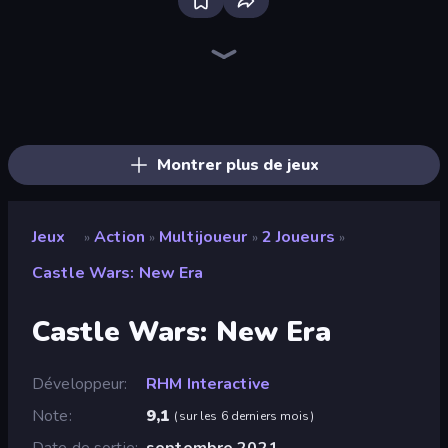
Throw a Lucky Block
Stickman Clash
Brainrot Arena Online
Fortzone Battle Royale
Ultimate Evolution
Merge & Fight
Lost Dungeon
No Pain No Gain - Ragdoll Sandbox
Stickman Rebirth
Stickman Kombat 2D
Chaos Arena
Playground
Mecha Allstars Battle Royale
War the Knights
Tank Stars
Obby Brainrot Merge
Stellar Swarm
War Sea
Montrer plus de jeux
Jeux
Action
Multijoueur
2 Joueurs
»
»
»
»
Castle Wars: New Era
Castle Wars: New Era
Développeur
RHM Interactive
Note
9,1
(
sur les 6 derniers mois
)
Date de sortie
septembre 2021