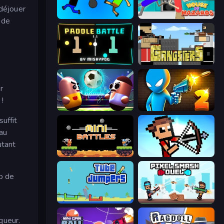
 déjouer
Mini-Caps: Bombs
House of Hazards
 de
Paddle Battle
Gangsters
r
 !
Pill Soccer
Drunken Duel 2
uffit
 au
utant
12 MiniBattles
Stick Archers Battle
p de
Tube Jumpers
Pixel Smash Duel
queur.