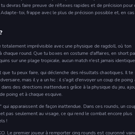
 tu devras faire preuve de réflexes rapides et de précision pour
 Adapte-toi, frappe avec le plus de précision possible et, en cas
?
otalement imprévisible avec une physique de ragdoll, où ton
à chaque round. Que tu boxes en costume d'affaires, en short pa
quins sur une plage tropicale, aucun match n'est jamais identique
e tu peux faire, qui déclenche des résultats chaotiques. Il te s
versaire, mais il y a un hic : il s'agit d'envoyer un coup de poing
 dans des directions inattendues grâce à la physique du jeu, ajo
 de poing et à chaque esquive.
s" qui apparaissent de façon inattendue. Dans ces rounds, un cou
, et pas seulement au visage, ce qui rend le combat encore plus
ls !
O. Le premier joueur à remporter cinq rounds est couronné vain