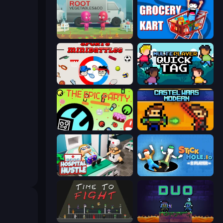
Root Vegetables & Co
Grocery Kart
Sports Minibattles
Multiplayer Quick Tag
The Epic Party
Castle Wars: Modern
Hospital Hustle
Stickhole.io
Time to Fight
Duo