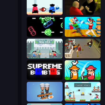
Clash of Cakes
Kuja
Glowit - Two Players
Funny Ragdoll Wrestlers
Castle Wars: New Era
Drunk-Fu: Wasted Masters
Supreme Bomb Tag
Farmer Challenge Party
Rush Hour Cafe
Castle Wars