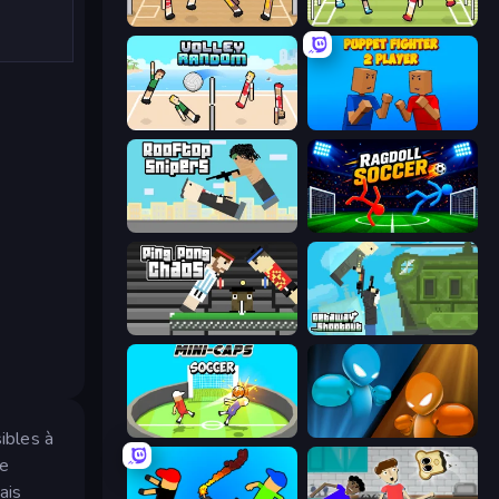
Basket Random
Soccer Random
Volley Random
Puppet Fighter 2 Player
Rooftop Snipers
Ragdoll Soccer 2 Players
Ping Pong Chaos
Getaway Shootout
Mini-Caps: Soccer
Drunken Boxing
ibles à
te
ais