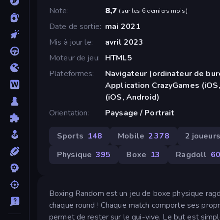
Note
8,7
(
sur les 6 derniers mois
)
Date de sortie
mai 2021
Mis à jour le
avril 2023
Moteur de jeu
HTML5
Plateformes
Navigateur (ordinateur de bur
Application CrazyGames (iOS,
(iOS, Android)
Orientation
Paysage / Portrait
Sports
148
Mobile
2 378
2 joueur
Physique
395
Boxe
13
Ragdoll
6
Boxing Random est un jeu de boxe physique ragdo
chaque round ! Chaque match comporte ses propre
permet de rester sur le qui-vive. Le but est simpl