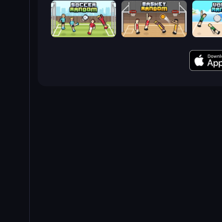
Soccer Random
Basket Random
Volley R