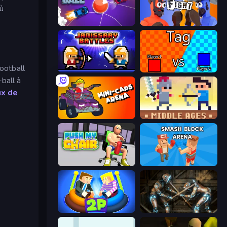
ù
Mini Car Ball
Ragdoll Fight
football
Janissary Battles
2 Player Tag
-ball à
ux de
Mini-Caps: Arena
Castle Wars: Middle Ages
Push My Chair
Smash Block Arena
Ragdoll Arena 2 Player
Striker Dummies