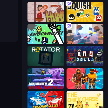
Basket Slam Dunk 2
Squish
KNOCKOUTS!
Cubic Rush
Rotator
Bad Dolls
Gun Mayhem 2
Medieval Battle 2P