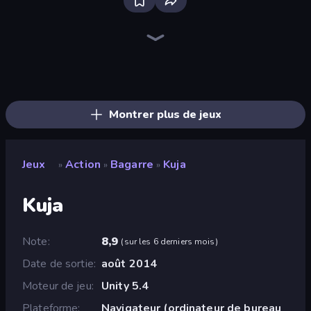
Playground
Throw a Lucky Block
Lime Playground Sandbox
Stick Epic Fighter
Brainrot Arena Online
Mr. Dude: Online Multiverse Challenge
Fortzone Battle Royale
Stickman Epic
Funny City: Gopniks
Stickman King
Surf GO Parkour
Stickman Clash
Trap Craft
Mad Stick
I Am Quadrober!
War the Knights
Stickman Rebirth
Getaway Shootout
Montrer plus de jeux
Jeux
Action
Bagarre
Kuja
»
»
»
Kuja
Note
8,9
(
sur les 6 derniers mois
)
Date de sortie
août 2014
Moteur de jeu
Unity 5.4
Plateforme
Navigateur (ordinateur de bureau