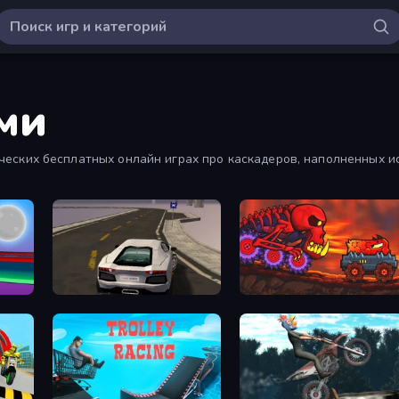
ми
еских бесплатных онлайн играх про каскадеров, наполненных и
Grand Stunt Auto
Car Eats Car: Volcanic Advent