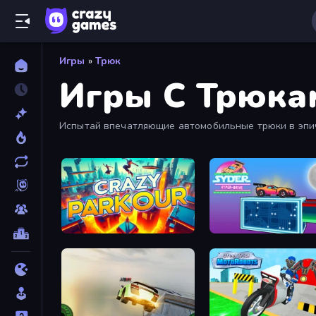
Игры
»
Трюк
Игры С Трюка
Испытай впечатляющие автомобильные трюки в эпич
скорость, мастерство и смелость на каждом шагу.
Crazy Parkour
Syder Hyper Drive