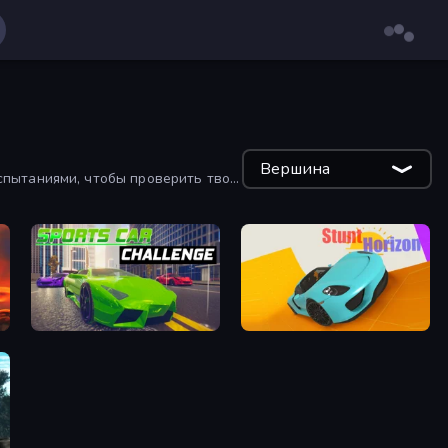
Вершина
спытаниями, чтобы проверить твою
ure
Sports Car Challenge
Stunt Horizon