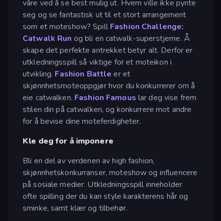
våre ved å se best mulig ut. Hvem ville ikke pynte
seg og se fantastisk ut til et stort arrangement
som et moteshow? Spill
Fashion Challenge:
Catwalk Run
og bli en catwalk-superstjerne. Å
skape det perfekte antrekket betyr alt. Derfor er
utkledningsspill så viktige for et moteikon i
utvikling.
Fashion Battle
er et
skjønnhetsmoteoppgjør hvor du konkurrerer om å
eie catwalken.
Fashion Famous
lar deg vise frem
stilen din på catwalken, og konkurrere mot andre
for å bevise dine moteferdigheter.
Kle deg for å imponere
Bli en del av verdenen av high fashion,
skjønnhetskonkurranser, moteshow og influencere
på sosiale medier. Utkledningsspill inneholder
ofte spilling der du kan style karakterens hår og
sminke, samt klær og tilbehør.