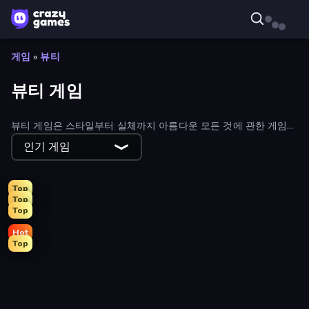
게임
»
뷰티
뷰티 게임
뷰티 게임은 스타일부터 실체까지 아름다운 모든 것에 관한 게임입
니다. 좋아하는 캐릭터를 예쁘게 꾸미거나 아름답고 맛있는 요리를
인기 게임
만들어 보세요! 아래에서 무료 뷰티 게임을 모두 살펴보세요.
Top
Top
Top
Hot
Top
Tailor Stylist: Fashion Diary
DIY Makeup Salon: SPA Makeover
College Girl & Boy Makeover
Monster Makeup 3D
Swimming Pool Romance
Fashion Holic
GRWM Date Night
Holographic Trends
Feet's Doctor Urgent Care
Valentine's Day Proposal
Model Wedding
K-Pop Halloween Dress Up
Glamour Beach Life
Fashion Famous
Fashion Week 2025
Live Avatar Maker: Girls
Black Friday Dress Up Selfie
Royal Dress Up - Fashion Queen
Make Up Queen R
Anime Girls Dress Up Games
Girl Coloring Dress Up
BFFs Luxury Loungewear
Dress To Impress: New Year's Party
BFFs K-Pop Fangirls
College Sport Team Makeover
Wendy Soft Girl Makeup
Fashion Dress Up Challenge
ASMR Beauty Care
Model Dress Up Girl
New Year's Eve Makeup