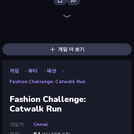
Fashion Famous
Anime Couple: Avatar Maker
Fashion Battle
College Girls Team Makeover
College Girl & Boy Makeover
High School Popular Girls
Fashion Week 2025
Model Wedding
Fashion Holic
Swimming Pool Romance
Tailor Stylist: Fashion Diary
Pregnant Mother Simulator
Valentine's Day Proposal
GRWM Date Night
Fashion Dress Up Challenge
K-Pop Halloween Dress Up
BFF Makeover - Spa & Dress Up
Glamour Beach Life
게임 더 보기
게임
뷰티
패션
»
»
»
Fashion Challenge: Catwalk Run
Fashion Challenge:
Catwalk Run
개발자
Cemal
평점
9.1
(
지난 6개월 기준
)