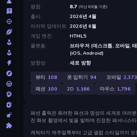
평점
8.7
(
지난 6개월 기준
)
출시
2026년 4월
마지막 업데이트
2026년 6월
게임 엔진
HTML5
플랫폼
브라우저 (데스크톱, 모바일, 태블릿
(iOS, Android)
방향성
세로 방향
뷰티
108
옷 입히기
94
모바일
2,37
패션
100
2D
1,166
마우스
1,796
패션 홀릭은 화려한 패션과 명성의 세계로 여러분을
진 화보 촬영에서 빛을 발하며 진정한 패셔니스타
캐릭터가 캐주얼룩부터 고급 셀럽 스타일까지 모든