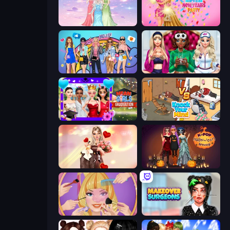
Tailor Stylist: Fashion Diary
Dress To Impress: New Year's Party
College Girls Team Makeover
BFFs Luxury Loungewear
Mean Girls Graduation Day
Knock Your Mind
GRWM Date Night
K-Pop Halloween Dress Up
Extreme Makeover
Makeover Surgeons