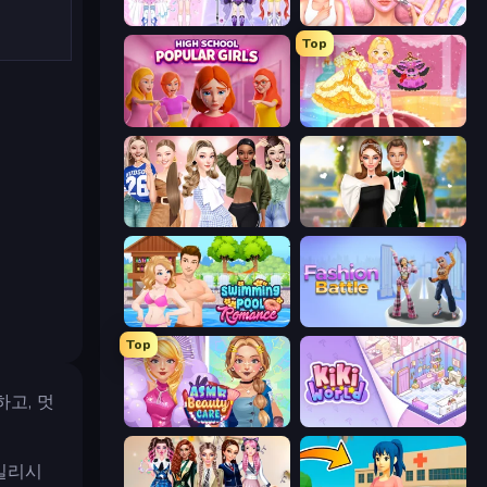
Idol Livestream: Fashion Game
BFF Makeover - Spa & Dress Up
Top
High School Popular Girls
Royal Glow Princess Makeover
Fashion Week 2025
Valentine's Day Proposal
Swimming Pool Romance
Fashion Battle
Top
고, 멋
ASMR Beauty Care
KiKi World
일리시