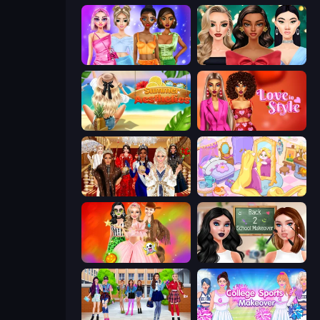
Monochrome Looks
New Year's Eve Makeup
Summer Aesthetics
Love In Style
Royal Dress Up - Fashion Queen
Fairy Room - Decor Game
Iconic Halloween Costumes
Back 2 School Makeover