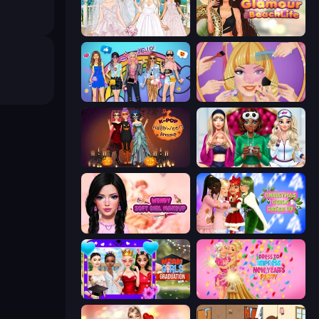
Model Wedding
Glamour Beach Life
College Girls Team Makeover
Extreme Makeover
K-Pop Halloween Dress Up
BFFs Luxury Loungewear
Wendy Soft Girl Makeup
Christmas Girls Dress Up
Mean Girls Graduation Day
Dress To Impress: New Year's Party