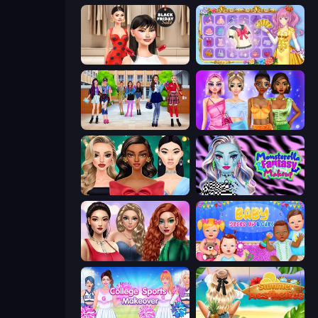
Shopaholic Black Friday
Anime Princess Dress Up
High School BFFs: Girls Team
Monochrome Looks
New Year's Eve Makeup
Monsterella Fantasy Makeup
Colored Denim Trends
Baby Dress Up