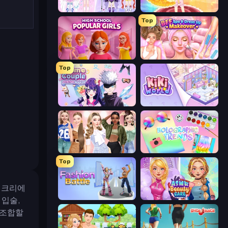
Idol Livestream: Fashion Game
Royal Glow Princess Makeover
Top
High School Popular Girls
BFF Makeover - Spa & Dress Up
Top
Anime Couple: Avatar Maker
KiKi World
Fashion Week 2025
Holographic Trends
Top
타 크리에
Fashion Battle
ASMR Beauty Care
 입술,
 조합할