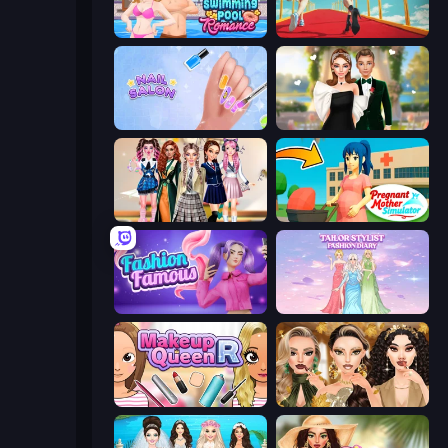
Swimming Pool Romance
Shoe Race
Nail Salon
Valentine's Day Proposal
Back To School: Uniforms Edition
Pregnant Mother Simulator
Fashion Famous
Tailor Stylist: Fashion Diary
Make Up Queen R
Autumn Glam Gala