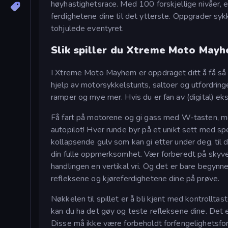
høyhastighetsrace. Med 100 forskjellige nivåer, en
ferdighetene dine til det ytterste. Oppgrader syk
tohjulede eventyret.
Slik spiller du Xtreme Moto May
I Xtreme Moto Mayhem er oppdraget ditt å få så
hjelp av motorsykkelstunts, saltoer og utfordrin
ramper og mye mer. Hvis du er fan av (digital) eks
Få fart på motorene og gi gass med W-tasten, m
autopilot! Hver runde byr på et unikt sett med sp
kollapsende gulv som kan gi etter under deg, til 
din fulle oppmerksomhet. Vær forberedt på skyve
handlingen en vertikal vri. Og det er bare begynn
refleksene og kjøreferdighetene dine på prøve.
Nøkkelen til spillet er å bli kjent med kontrollta
kan du ha det gøy og teste refleksene dine. Det e
Disse må ikke være forbeholdt forfengelighetsfor