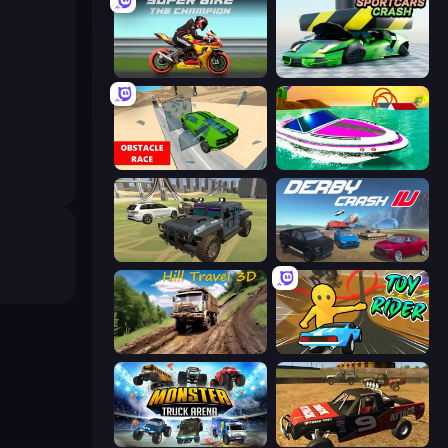
Super Bike The Champion
Sportcars Crash
Obstacle Race: Destroying Simulator!
Jet Boat Racing
4x4 Offroader
Derby Crash 4
Hill Travel 3D
Toy Rider
Monster Truck Arena
Offroad Dirt Racing 3D