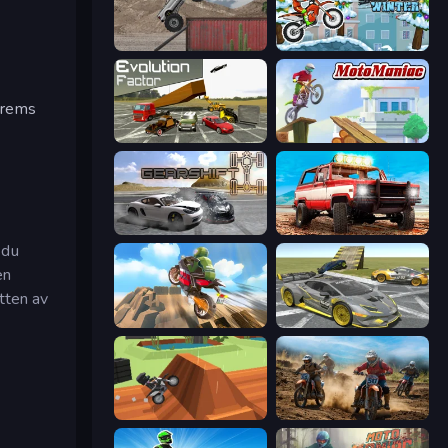
Hard Wheels
Moto X3M 4 Winter
 brems
Evolution Factor
Moto Maniac
Gearshift One
Offroad Masters Challenge
 du
en
tten av
Cartoon Moto Stunt
Wrong Way
Blocky Trials
Motocross Dirt Bike Race Games