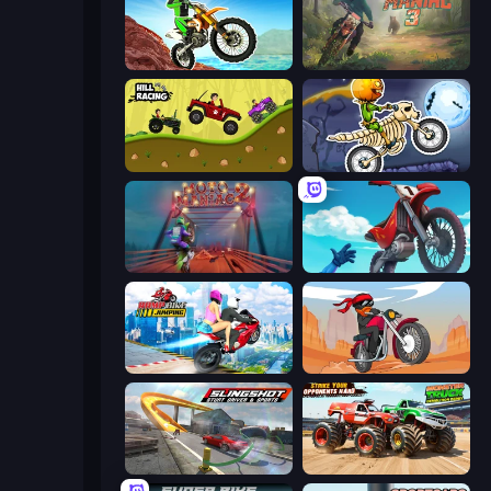
Dirt Bike Mad Skills
Moto Maniac 3
Hill Racing
Moto X3M 6: Spooky Land
Moto Maniac 2
Airborne Motocross
Ramp Bike Jumping
Stickman Moto Race Extreme
Slingshot Stunt Driver & Sport
Monster Truck Demolition Derby