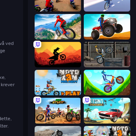
Super MX - The Champion
Wheelie Up
Riders Downhill Racing
ATV Ultimate Offroad
ivå ved
ige
Sunset Bike Racing
Trials Ride
å
ke,
 krever
Moto X3M 5: Pool Party
Hill Climb on Moto Bike
dette,
Bike Stunts Race Bike Games 3D
Stunt Paradise
lter.