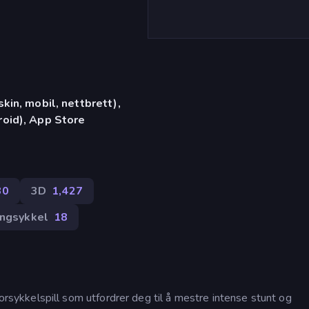
in, mobil, nettbrett),
oid), App Store
30
3D
1,427
engsykkel
18
ykkelspill som utfordrer deg til å mestre intense stunt og