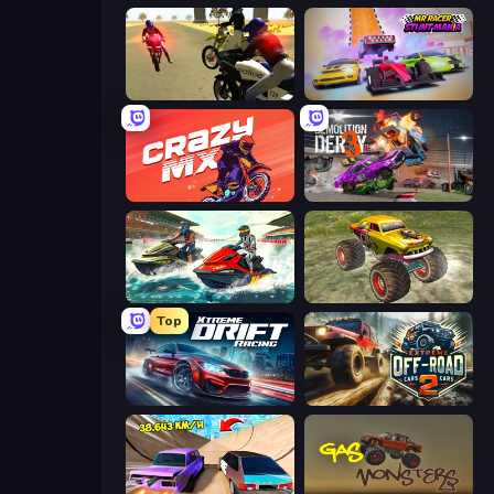
3D Moto Simulator 2
MR RACER Stunt Mania
Crazy MX
Demolition Derby 3
Jetski Race
Real Simulator: Monster Truck
Top
Xtreme DRIFT Racing
Extreme Offroad Cars 2