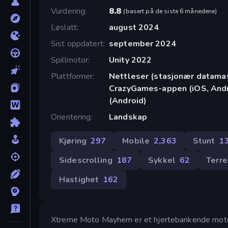
Vurdering
8.8
(
basert på de siste 6 månedene
)
Løslatt
august 2024
Sist oppdatert
september 2024
Spillmotor
Unity 2022
Plattformer
Nettleser (stasjonær datamask
CrazyGames-appen (iOS, Andr
(Android)
Orientering
Landskap
Kjøring
297
Mobile
2,363
Stunt
1
Sidescrolling
187
Sykkel
62
Terr
Hastighet
162
Xtreme Moto Mayhem er et hjertebankende motors