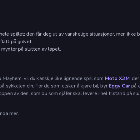
hele spillet; den får deg ut av vanskelige situasjoner, men ikke
flatt på gulvet.
e mynter på slutten av løpet.
 Mayhem, vil du kanskje like lignende spill som
Moto X3M
, der
å sykkelen din. For de som elsker å kjøre bil, byr
Eggy Car
på 
pen av den, som du som sjåfør skal levere i hel tilstand på slu
enda mer.