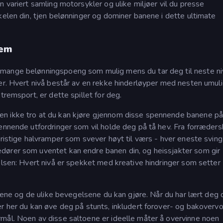
 variert samling motorsykler og ulike miljøer vil du presse
kelen din, tjen belønninger og dominer banene i dette ultimate
hem
 mange belønningspoeng som mulig mens du tar deg til neste n
ger. Hvert nivå består av en rekke hinderløyper med nesten umul
tremsport, er dette spillet for deg.
en ikke tro at du kan kjøre gjennom disse spennende banene p
ennende utfordringer som vil holde deg på tå hev. Fra forræders
dristige halvramper som svever høyt til værs - hver eneste sving
dører som uventet kan endre banen din, og heissjakter som gir
elsen: Hvert nivå er spekket med kreative hindringer som setter
stene og de ulike bevegelsene du kan gjøre. Når du har lært deg 
r her du kan øve deg på stunts, inkludert forover- og bakovervo
mål. Noen av disse saltoene er ideelle måter å overvinne noen