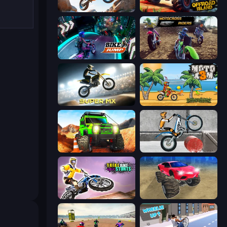
Trial Mania
Offroad Island
Bike Jump
MotoCross Riders
Super MX - Last Season
Moto X3M
Offroad Life 3D
Trials Ice Ride
Trial Bike Epic Stunts
Monster Cars: Ultimate Simulator