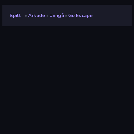
Spill
Arkade
Unngå
Go Escape
»
»
»
Go Escape
Utvikler
Famobi
Vurdering
8.9
(
basert på de siste 6 månedene
)
Løslatt
april 2025
Spillmotor
HTML5
Plattformer
Nettleser (stasjonær datamaskin,
mobil, nettbrett), CrazyGames-
appen (Android), App Store (iOS,
Android)
Orientering
Landskap / Portrett