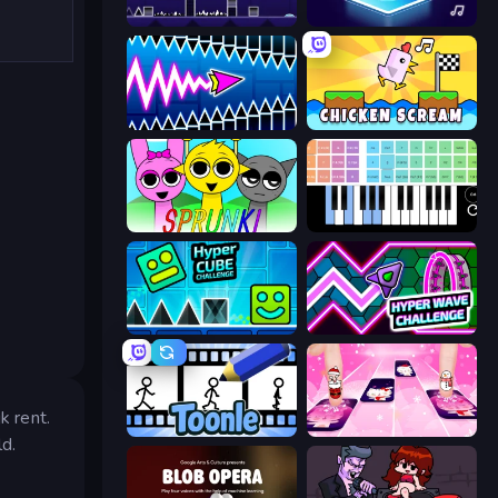
Geometry Game
Tile Jumper 3D
Wave Dash: Geometry Arrow
Chicken Scream
Sprunki
Virtual Online Piano
Hyper Cube Challenge
Hyper Wave Challenge
k rent.
Toonle
Catch Tiles: Piano Game
d.