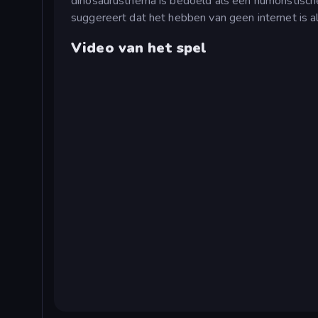
dinosaurusthema is bedoeld als een humoristische 
suggereert dat het hebben van geen internet is als
Video van het spel