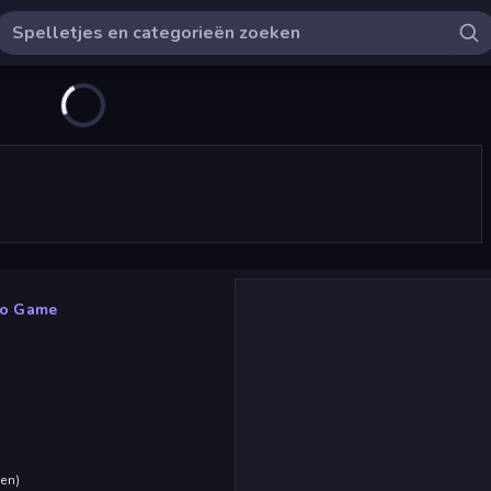
no Game
den
)