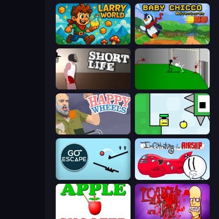
Larry World
Baby Chicco Adventures
Short Life
Die In Style
Happy Wheels
Appel
Go Escape
Infiltrating the Airship