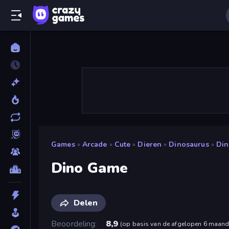
Games
»
Arcade
»
Cute
»
Dieren
»
Dinosaurus
»
Di
Dino Game
Delen
Beoordeling
8,9
(
op basis van de afgelopen 6 maan