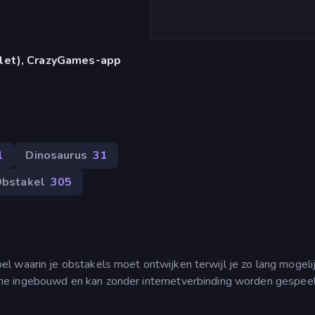
blet), CrazyGames-app
1
Dinosaurus
31
bstakel
305
 waarin je obstakels moet ontwijken terwijl je zo lang mogelij
me ingebouwd en kan zonder internetverbinding worden gespeel