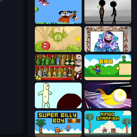
n
Duck Hunt
Stick Figure Penalty 2
Red Bounce Ball 5
Exhibit of Sorrows
Bartender The Right Mix
Steve's World
Doodieman Voodoo
Leap and Avoid 2
Super Billy Boy
Ringo Starfish