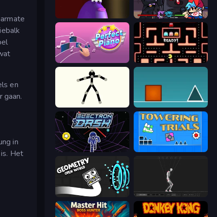
Blob Opera
Friday Night Funkin'
aarmate
iebalk
pel
wat
Perfect Piano
Pacman
els en
r gaan.
Stick Animator
The Impossible Game
ung in
Electron Dash
Towering Trials
is. Het
Geometry: Open World
Skeleton Simulator