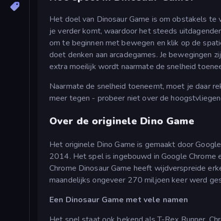
Het doel van Dinosaur Game is om obstakels te v
je verder komt, waardoor het steeds uitdagender 
om te beginnen met bewegen en klik op de spatie
doet denken aan arcadegames. Je bewegingen zijn
extra moeilijk wordt naarmate de snelheid toene
Naarmate de snelheid toeneemt, moet je daar rek
meer tegen - probeer niet over de hoogstvliegend
Over de originele Dino Game
Het originele Dino Game is gemaakt door Google
2014. Het spel is ingebouwd in Google Chrome en
Chrome Dinosaur Game heeft wijdverspreide erke
maandelijks ongeveer 270 miljoen keer werd ge
Een Dinosaur Game met vele namen
Het spel staat ook bekend als T-Rex Runner, Chr