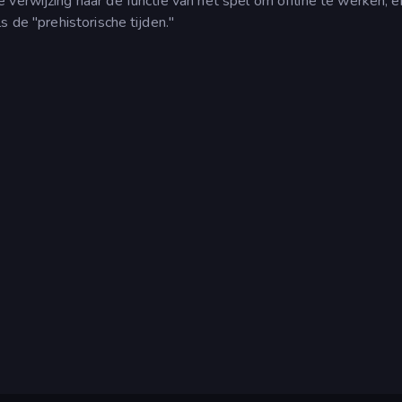
verwijzing naar de functie van het spel om offline te werken, e
 de "prehistorische tijden."