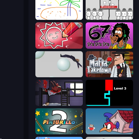
Skribbl.io
We Become What We Behold
Draw Quiz
67 Doi Doi
Bush Ragdoll
Mafia Takedown
The Visitor
Scary Maze
Pinturillo 2
Cuphead