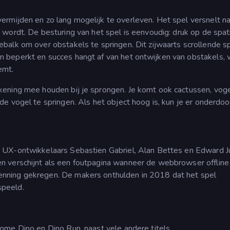
ermijden en zo lang mogelijk te overleven. Het spel versnelt n
wordt. De besturing van het spel is eenvoudig: druk op de spat
balk om over obstakels te springen. Dit zijwaarts scrollende s
 beperkt en succes hangt af van het ontwijken van obstakels, 
emt.
ening mee houden bij je sprongen. Je komt ook cactussen, vog
e vogel te springen. Als het object hoog is, kun je er onderdoo
 UX-ontwikkelaars Sebastien Gabriel, Alan Bettes en Edward J
 verschijnt als een foutpagina wanneer de webbrowser offline 
nning gekregen. De makers onthulden in 2018 dat het spel
speeld.
ome Dino en Dino Run, naast vele andere titels.