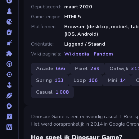
Gepubliceerd
maart 2020
Game-engine
HTML5
Platformen
Browser (desktop, mobiel, ta
(iOS, Android)
Oriëntatie
Liggend / Staand
Wiki pagina's
Wikipedia
-
Fandom
Arcade
666
Pixel
289
Ontwijk
31
Spring
153
Loop
106
Mini
14
O
Casual
1.008
Dinosaur Game is een eenvoudig casual T-Rex-spel
Het werd oorspronkelijk in 2014 in Google Chro
Hoe speel ik Dinosaur Game?