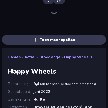
Throw a Lucky Block
Brainrot Arena Online
I Am Quadrober!
Stickman Rebirth
Funny City: Gopniks
Surf GO Parkour
Playground
Stickman Clash
99 Nights (Bloxd.io)
Tank Stars
Mr. Dude: Online Multiverse Challenge
Smash the Car to Pieces!
Noob Fuse
Lime Playground Sandbox
Mad Stick
Ragdoll Throw Challenge
War the Knights
Stickman Kombat 2D
Toon meer spellen
Games
Actie
Bloederige
Happy Wheels
»
»
»
Happy Wheels
Beoordeling
9,4
(
op basis van de afgelopen 6 maanden
)
Gepubliceerd
juni 2022
Game-engine
Ruffle
Platformen
Browser (alleen desktop), App