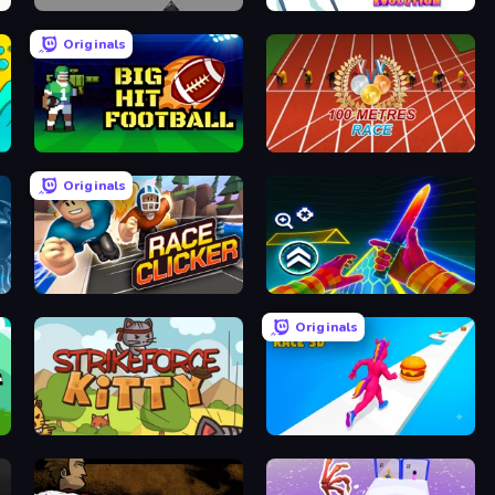
Cubefield
Spider Evolution: Runner Game
Originals
Big Hit Football
100 Meters Race
Originals
Race Clicker: Tap Tap Game
Surf GO Parkour
Originals
StrikeForce Kitty
Twerk Race 3D