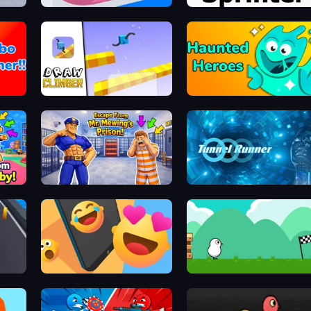
Layers Roll
Sprinter
Draw Climber
Haunted Heroes
!
Escape From Mr.Meawing's Prison!
Tunnel Runner
Reply Run
Duck Life 4