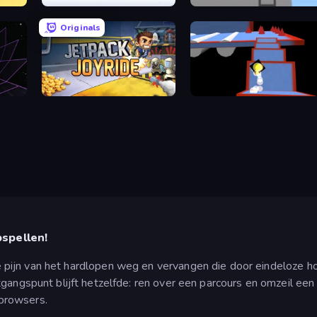
Vikings: An Archer's Journey
Duck Life 2
Originals
Jetpack Joyride
Ice Dodo
spellen!
pijn van het hardlopen weg en vervangen die door eindeloze h
gangspunt blijft hetzelfde: ren over een parcours en omzeil een
browsers.