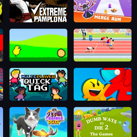
Extreme Pamplona
Merge Run
Duck Life
Sports Hero
Multiplayer Quick Tag
Riot Escape