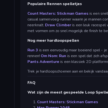
Populaire Rennen spelletjes
Count Masters: Stickman Games
is een snel
casual samenvoeg-runner waarin je mannen co
neerknalt.
Draw Climber
is een leuk racespel
met vormen om zo snel mogelijk de finish te be
Nog meer hardloopspellen
Run 3
is een eenvoudig maar boeiend spel - je 
rennen!
Om Nom: Run
is een spel dat zich afs
Pants Adventure
is een klassiek 2D platforms
Trek je hardloopschoenen aan en bekijk vandaa
FAQ
Wat zijn de meest gespeelde Loop Spelle
Count Masters: Stickman Games
Man Runner 2048