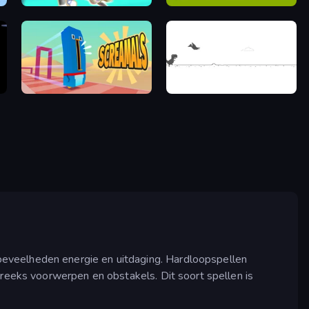
Pet Trainer Duel
Dumb Ways to Die 2
Screamals
Dino Game
oeveelheden energie en uitdaging. Hardloopspellen
 reeks voorwerpen en obstakels. Dit soort spellen is