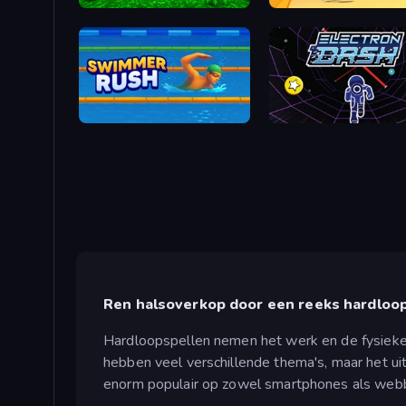
The Lava Tsunami
Superhero Race!
Swimmer Rush
Electron Dash
Ren halsoverkop door een reeks hardloop
Hardloopspellen nemen het werk en de fysieke 
hebben veel verschillende thema's, maar het uit
enorm populair op zowel smartphones als web