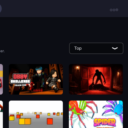
Top
er.
Obby Challenge: Prison Run
Doors Castle