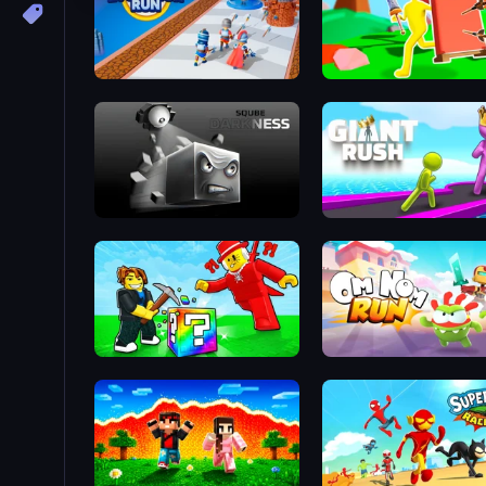
Age Evolution Run
Bed Wars
Sqube Darkness
Giant Rush!
Break a Lucky Blocks with Brainrots
Om Nom: Run