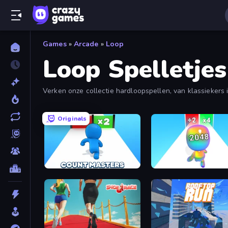
Games
»
Arcade
»
Loop
Loop Spelletjes
Verken onze collectie hardloopspellen, van klassiekers
Originals
Count Masters: Stickman Games
Man Runner 2048