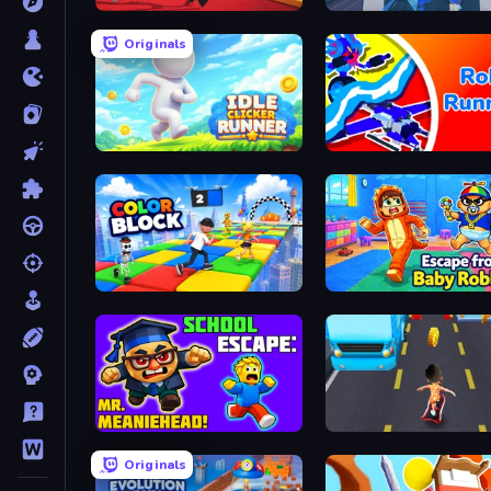
Shoe Race
Rooftop Run
Originals
Idle Clicker Runner
Robo Runner
Color Block
Escape From Baby Robby
School Escape: Mr. MeanieHead!
Bus and Subway Runner
Originals