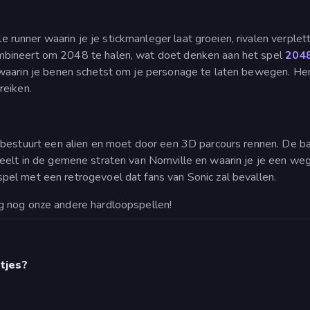
le runner waarin je je stickmanleger laat groeien, rivalen verplet
mbineert om 2048 te halen, wat doet denken aan het spel
204
 waarin je benen schetst om je personage te laten bewegen. H
reiken.
bestuurt een alien en moet door een 3D parcours rennen. De baa
peelt in de gemene straten van Nomville en waarin je je een weg 
pel met een retrogevoel dat fans van Sonic zal bevallen.
g nog onze andere hardloopspellen!
tjes?