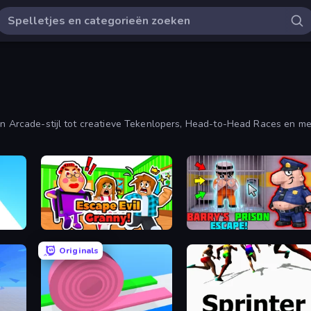
 in Arcade-stijl tot creatieve Tekenlopers, Head-to-Head Races en me
Escape Evil Granny!
Barry's Prison Escape!
Originals