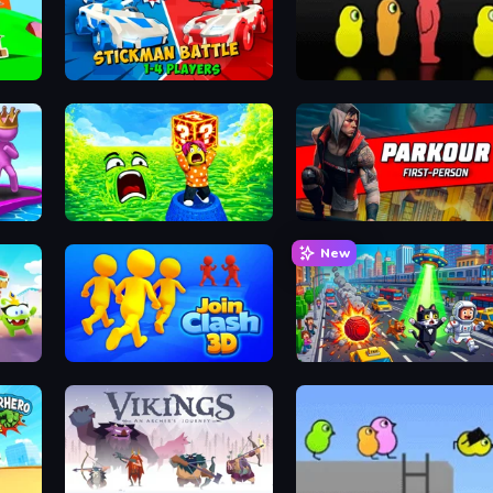
Stickman battle 1-4 Players
Duck Life 3
Save Memerots: Acid Lava lake
Parkour First-Person
New
Join Clash 3D
Metro Runner