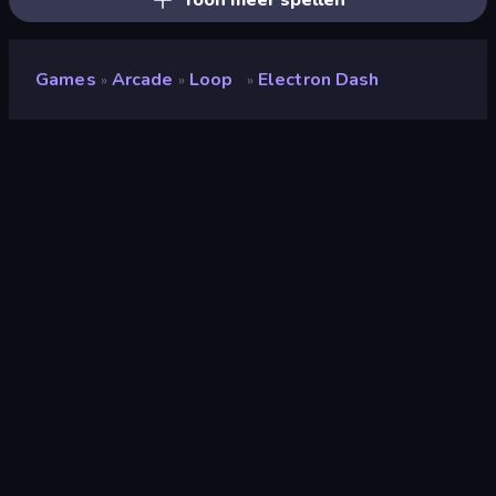
Toon meer spellen
Games
Arcade
Loop
Electron Dash
»
»
»
Electron Dash
Beoordeling
8,4
(
op basis van de afgelopen 6 maanden
)
Gepubliceerd
januari 2026
Game-engine
HTML5
Platformen
Browser (desktop, mobiel, tablet),
CrazyGames-app (iOS, Android)
Oriëntatie
Liggend / Staand
Arcade
527
Mobiel
2.357
Ontwijk
225
3D
851
Spring
96