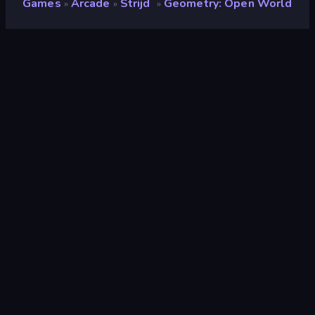
Games
Arcade
Strijd
Geometry: Open World
»
»
»
Geometry: Open World
Ontwikkelaar
farenlait
Beoordeling
(
op basis van de afgelopen 6
8,5
maanden
)
Gepubliceerd
oktober 2024
Laatst bijgewerkt
juli 2025
Game-engine
HTML5
Platformen
Browser (desktop, mobiel,
tablet), CrazyGames-app (iOS,
Android)
Oriëntatie
Landscape
Arcade
527
Mobiel
2.357
Strijd
380