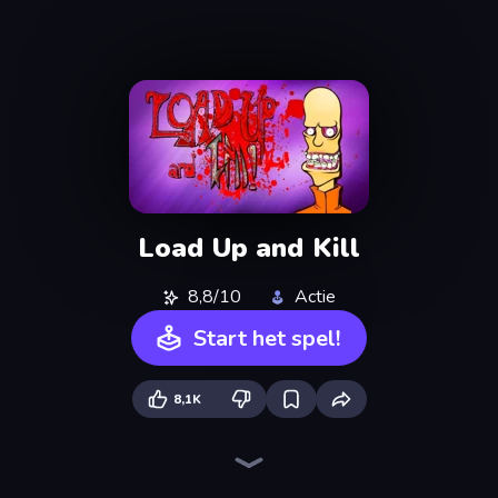
Load Up and Kill
8,8/10
Actie
Start het spel!
8,1K