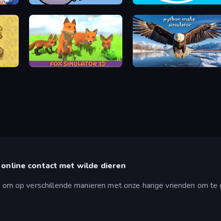
Chicken Clicker
Ducklings
Fox Simulator 3D
Python Snake Simulator
online contact met wilde dieren
at om op verschillende manieren met onze harige vrienden om te g