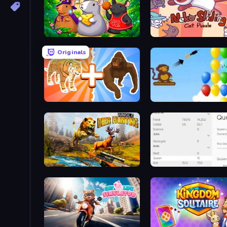
Rat's House - Nonogram
Neko Sliding: Cat Puzzle
Originals
Animal DNA Run
Bloons
Jungle Deer Hunting
Idle Ants