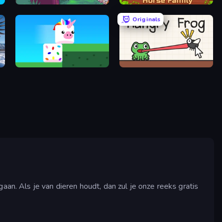
Toss the Turtle
Horse Simulator 3D
Originals
Stacky Bird
Hungry Frog
aan. Als je van dieren houdt, dan zul je onze reeks gratis