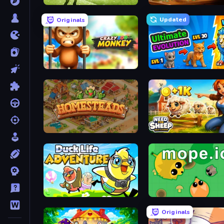
Zoo Boom
Bad Cat Prankster
Updated
Originals
Crazy Zoo Monkey
Ultimate Evolution
Homesteads: Dream Farm
Need for Sheep: Idle Clic
Duck Life: Adventure (Demo)
Mope.io
Originals