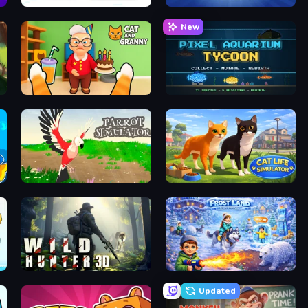
Bouncemasters
Capybara Clicker
New
Cat and Granny
Pixel Aquarium Tycoon
Parrot Simulator
Cat Life Simulator 3D
Wild Hunter 3D
Frost Land - Snow Survival
Updated