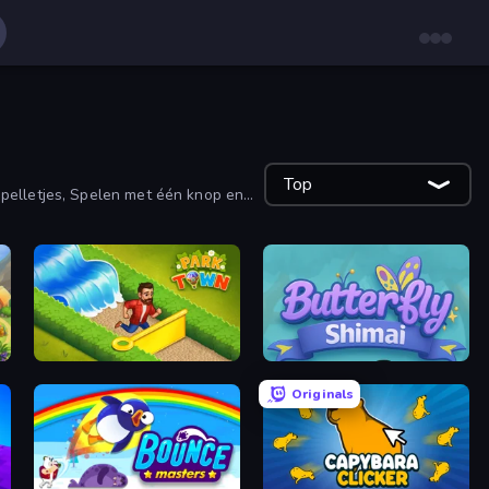
Top
spelletjes, Spelen met één knop en
Park Town
Butterfly Shimai
Originals