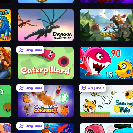
EvoWorld.io (FlyOrDie.io)
Obby: Dig Down
Dragon Simulator 3D
Yukon: Family Adventure
Originals
ker
Caterpillars
Fish Eat Getting Big
Originals
Originals
Capybara Clicker 2
Save My Pets
Originals