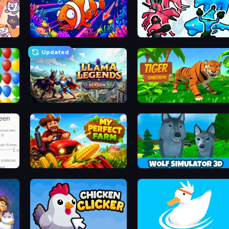
Fish Catch Idle
Funny Battle Simulator 2
Updated
Llama Legends
Tiger Simulator 3D
My Perfect Farm
Wolf Simulator: Wild Animals 3D