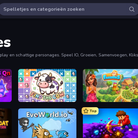
es
eplay en schattige personages. Speel IO, Groeien, Samenvoegen, Klik
Find The Cow
The Farmers
Top