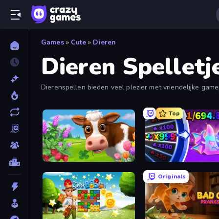
Games
»
Cute
»
Dieren
Dieren Spelletj
Dierenspellen bieden veel plezier met vriendelijke gam
nog veel meer.
Top
Country Life Meadows
Meeland.io
Originals