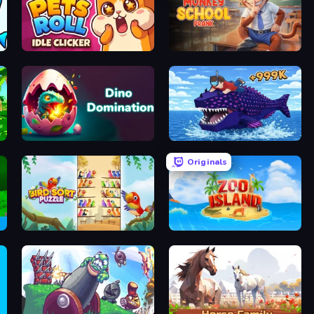
Pets Roll: Idle Clicker
Monkey School Prank
Dino Domination
Obby Fish Challenge: Ride
Originals
Bird Sort Puzzle
Zoo Island