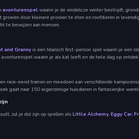
ch
avonturenspel
waarin je de eindeloze winter bestrijdt, grond
at groeien door kleinere prooien te eten en roofdieren in leven
cht te bewijzen aan mensen.
t and Granny
is een hilarisch first-person spel waarin je een 
 avonturenspel waarin je als kat leeft en de hele dag op ontdek
 een race-eend trainen en meedoen aan verschillende kampioen
ek gaat naar 150 eigenzinnige huisdieren in fantasierijke werel
zijn
udt, zul je dol zijn op spellen als
Little Alchemy
,
Eggy Car
,
Fr