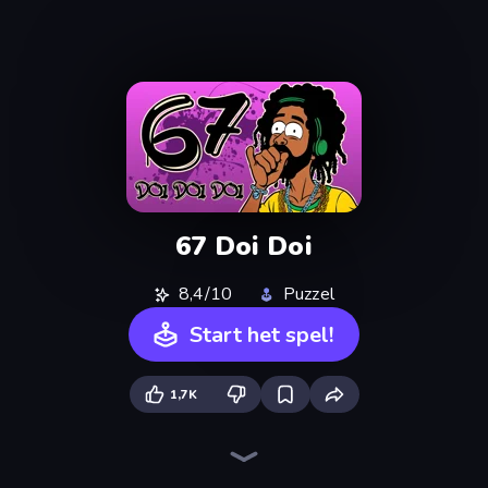
67 Doi Doi
8,4/10
Puzzel
Start het spel!
1,7K